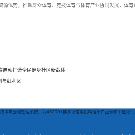
优势，推动群众体育、竞技体育与体育产业协同发展，体育已成
联赛启动打造全民健身社区新载体
利期与红利区
术与云端管理系统，为45000+健身场馆提供精准用户画像和个性化训