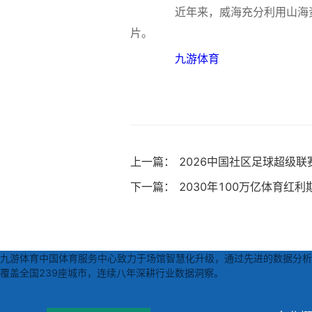
近年来，威海充分利用山海资源
片。
九游体育
上一篇：
2026中国社区足球超级
下一篇：
2030年100万亿体育红
九游体育中国体育服务中心致力于场馆智慧化升级，通过先进的数据分析技
覆盖全国239座城市，连续八年深耕行业数据洞察。