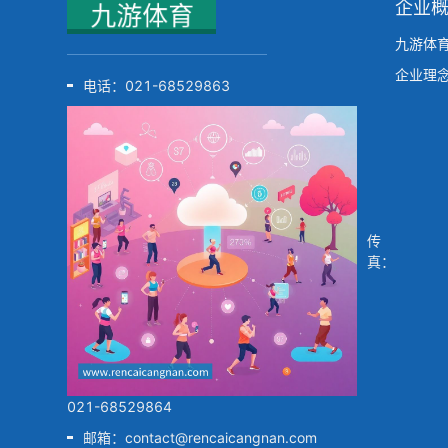
企业
九游体
企业理
电话：
021-68529863
传
真：
021-68529864
邮箱：
contact@rencaicangnan.com