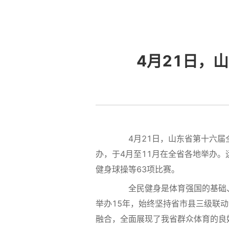
4月21日，
4月21日，山东省第十六届全
办，于4月至11月在全省各地举办
健身球操等63项比赛。
全民健身是体育强国的基础、
举办15年，始终坚持省市县三级联
融合，全面展现了我省群众体育的良