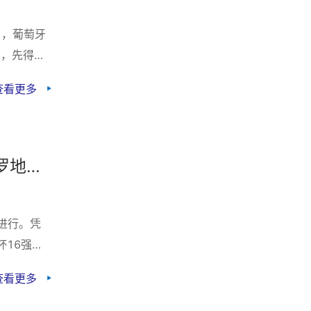
日，葡萄牙
示，先得问
定
查看更多
九游体育C罗淘汰赛首球！葡萄牙2:1绝杀克罗地亚晋级16强，联想AI记录世界杯经典瞬间
续进行。凭
杯16强。
查看更多