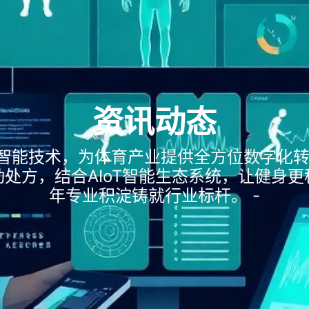
资讯动态
智能技术，为体育产业提供全方位数字化转
处方，结合AIoT智能生态系统，让健身更
年专业积淀铸就行业标杆。 -