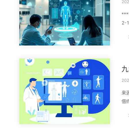
202
*
2
问
202
来
借
比