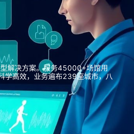
型解决方案。服务45000+场馆用
科学高效，业务遍布239座城市，八