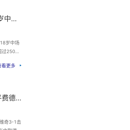
九游体育罗马诺：纽卡接近签下阿贾克斯18岁中场斯图尔，总价超2500万欧
18岁中场
过2500
查看更多
九游体育德约已在温网男单豪取105胜，追平费德勒并列公开赛时代第一
奇3-1击