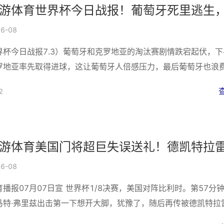
6-08
界杯今日战报7.3）葡萄牙和克罗地亚的淘汰赛剧情跌宕起伏，
罗地亚率先取得进球，这让葡萄牙人倍感压力，最后葡萄牙也浪
的机会，但是通过角球造成对手禁区犯规，C罗主罚点球一蹴而
2
6-08
育播报07月07日宣 世界杯1/8决赛，美国对阵比利时。第57分
马特·弗里兹出击第一下想开大脚，犹豫了，随后再传被德凯特拉
肯笑纳空门大礼！德凯特拉雷送助攻本场2射1传，比利时