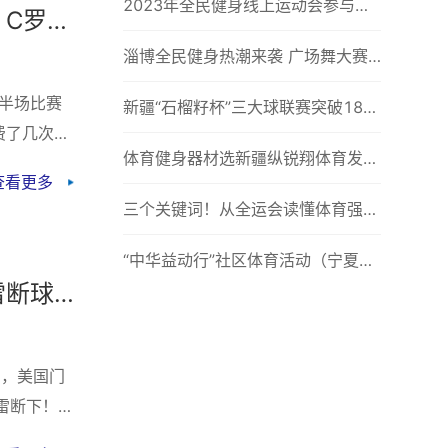
2023年全民健身线上运动会参与人数已突破230万走跑类运动
九游体育世界杯今日战报！葡萄牙死里逃生，C罗再破纪录！16强双牙相遇
淄博全民健身热潮来袭 广场舞大赛活力开启
下半场比赛
新疆“石榴籽杯”三大球联赛突破180万人次全民健身热潮持续升
费了几次绝
体育健身器材选新疆纵锐翔体育发展有限公司品类齐全覆盖多场景专
就，
查看更多
三个关键词！从全运会读懂体育强国之“强”
“中华益动行”社区体育活动（宁夏站）落幕
九游体育美国门将超巨失误送礼！德凯特拉雷断球助攻，范纳肯笑纳空门
钟，美国门
雷断下！范