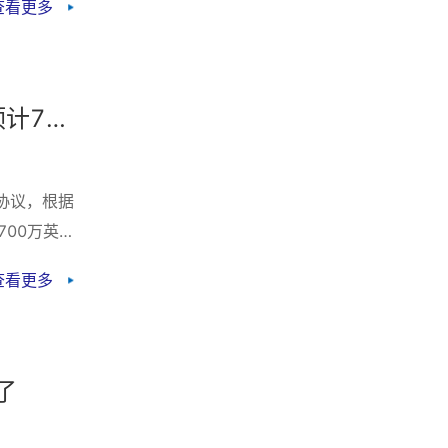
查看更多
记者：费内巴切仍在和曼城谈阿克转会费，预计700万+150万镑
协议，根据
00万英
查看更多
了