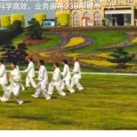
科学高效，业务遍布239座城市，八