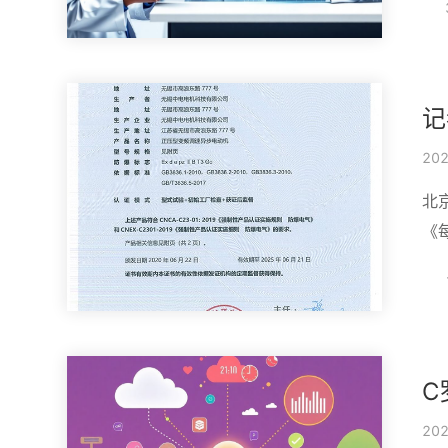
202
北
《
镑
C
202