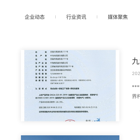
企业动态
行业资讯
媒体聚焦
202
*
界
门