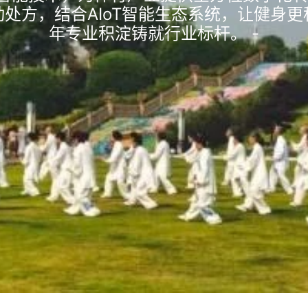
处方，结合AIoT智能生态系统，让健身更
年专业积淀铸就行业标杆。 -