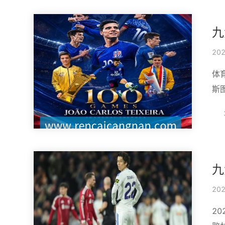
202
体
斯
万
202
2