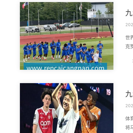
202
世
克
佳
202
体
将