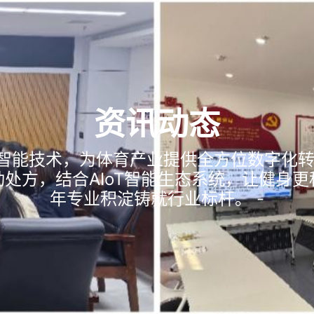
资讯动态
智能技术，为体育产业提供全方位数字化转
处方，结合AIoT智能生态系统，让健身更
年专业积淀铸就行业标杆。 -