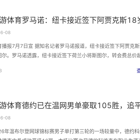
6-08
育播报7月7日宣 据知名记者罗马诺报道，纽卡接近签下阿贾克斯
图尔。罗马诺透露，纽卡接近签下荷兰小将斯图尔，转会费总价超
欧元，球员已同意加盟纽卡，俱乐部之间的谈判进展顺利。斯图
3
6-08
026年温布尔登网球锦标赛男子单打第三轮的一场较量中，德约科维