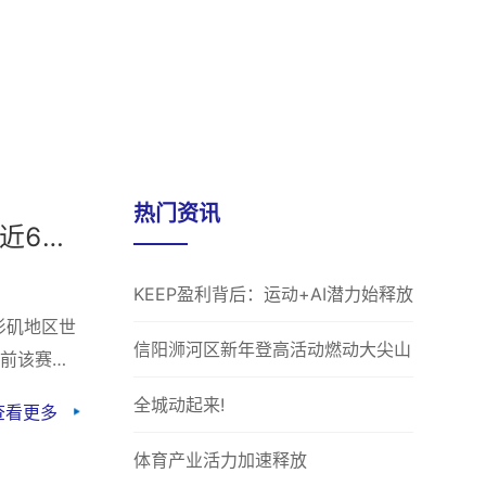
热门资讯
九游体育C罗被淘汰没看头！世界杯门票暴跌近60%
KEEP盈利背后：运动+AI潜力始释放
杉矶地区世
信阳浉河区新年登高活动燃动大尖山
之前该赛事
于本周五
全城动起来!
查看更多
体育产业活力加速释放