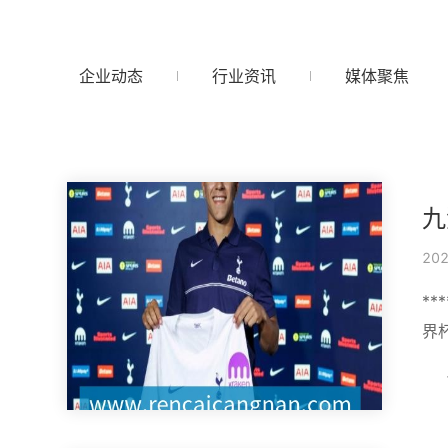
企业动态
行业资讯
媒体聚焦
202
*
界
门