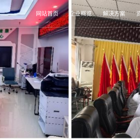
网站首页
企业概览
解决方案