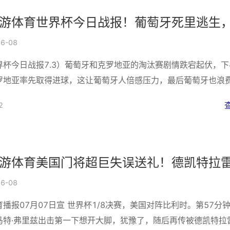
6-08
界杯今日战报7.3）葡萄牙和克罗地亚的淘汰赛剧情跌宕起伏，
罗地亚率先取得进球，这让葡萄牙人倍感压力，最后葡萄牙也浪
的机会，但是通过角球造成对手禁区犯规，C罗主罚点球一蹴而
2
6-08
育播报07月07日宣 世界杯1/8决赛，美国对阵比利时。第57分
马特·弗里兹出击第一下想开大脚，犹豫了，随后再传被德凯特拉