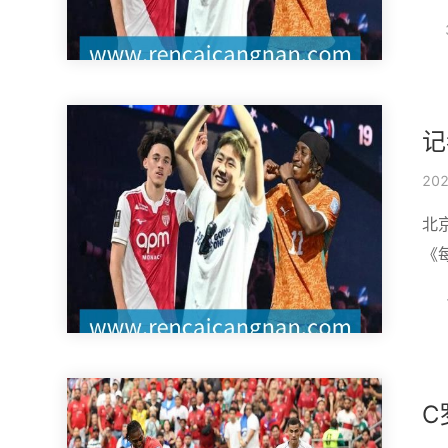
纳
202
北
《
镑
C