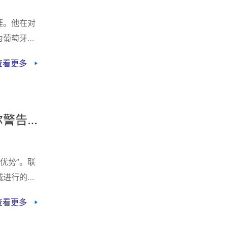
涯。他在对
为葡萄牙出
成
查看更多
九游体育FIFA规则令英格兰束手无策，图赫尔警告墨西哥存重大隐患
优势”。联
进行的89
查看更多