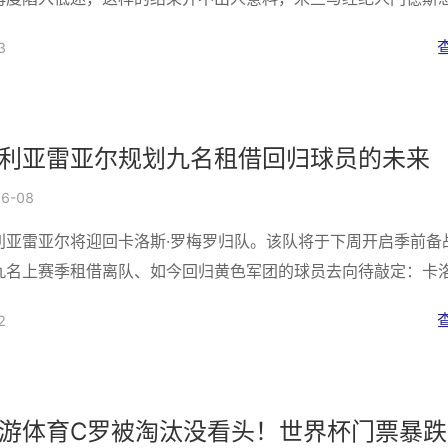
高价，可谓困难重重。红黑军团、葡萄牙国家队、当然还有莱奥
3
利亚雷亚尔规划九名租借回归球员的未来
6-08
利亚雷亚尔将迎回卡洛斯·罗梅罗归队。该队将于下周开启季前备
九名上赛季租借离队、如今回归黄色军团的球员去向待敲定：卡洛
、伊利亚斯·阿科马奇、蒂亚戈·费尔南德斯、拉蒙·特拉茨、亚历
2