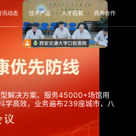
资讯动态
技术产品
人才招募
商务合作
型解决方案。服务45000+场馆用
科学高效，业务遍布239座城市，八