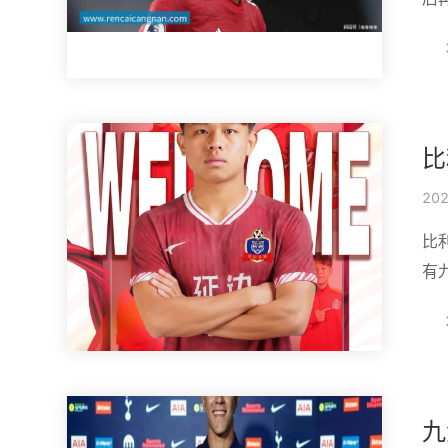
出
比
202
比
有
罗