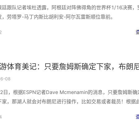
根廷跟队记者埃杜透露，阿根廷对阵佛得角的世界杯1/16决赛，
发，劳塔罗-马丁内斯比胡利安-阿尔瓦雷斯顺位靠前。
2
6-08
月2日，根据ESPN记者Dave Mcmenamin的消息，只要詹姆斯
下家，那湖人就会对布朗尼进行操作，比如交易或者裁员！根据
朗已经将布朗尼下赛季的230万美元的合同转为全额
4