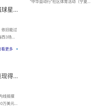
“中华益动行”社区体育活动（宁夏站）落幕
九游体育不是梅西！不是姆巴佩！世界杯最强球星出炉，英格兰却成最大输家
，依旧能过
梅西3场比
查看更多
国王两年合同续约内线大将，他在本赛季的表现得到了充分地认可？
回内线摇摆
50万美元