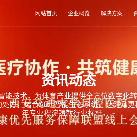
网站首页
企业概览
解决方案
资讯动态
智能技术，为体育产业提供全方位数字化转
处方，结合AIoT智能生态系统，让健身更
年专业积淀铸就行业标杆。 -