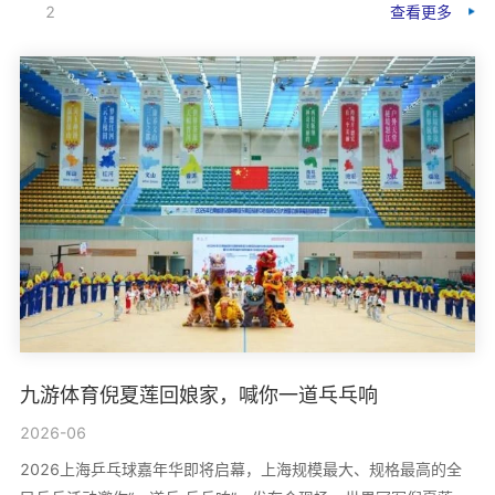
2
查看更多
级西决将对阵卫冕冠军斯托克顿国王
九游体育倪夏莲回娘家，喊你一道乓乓响
2026-06
2026上海乒乓球嘉年华即将启幕，上海规模最大、规格最高的全