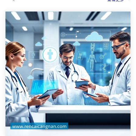
家人商量之后再做出决定