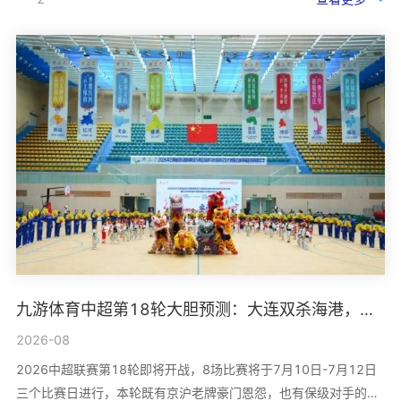
牙队在世界杯赛场上淘
九游体育中超第18轮大胆预测：大连双杀海港，泰山大胜云南！申花战平国安
2026-08
2026中超联赛第18轮即将开战，8场比赛将于7月10日-7月12日
三个比赛日进行，本轮既有京沪老牌豪门恩怨，也有保级对手的直