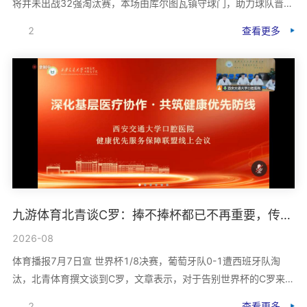
将并未出战32强淘汰赛，本场由库尔图瓦镇守球门，助力球队晋
级。比利时一度陷入绝境，球队0比2落后塞内加尔，末段连入两球
2
查看更多
惊险扳平比分，将比赛拖入
九游体育北青谈C罗：捧不捧杯都已不再重要，传奇早已铸就
2026-08
体育播报7月7日宣 世界杯1/8决赛，葡萄牙队0-1遭西班牙队淘
汰，北青体育撰文谈到C罗，文章表示，对于告别世界杯的C罗来
说，捧不捧杯都已不再重要，传奇早已铸就。几天前，C罗的葡萄
2
查看更多