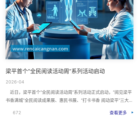
梁平首个“全民阅读活动周”系列活动启动
2026-04
近日，梁平首个“全民阅读活动周”系列活动正式启动，“阅见梁平
书香满城”全民阅读成果展、惠民书展、“打卡书香 阅动梁平”三大主
题活动同步开展，多元多彩的书香
672
查看更多