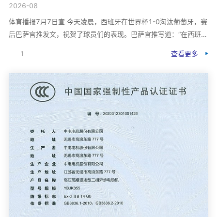
2026-08
体育播报7月7日宣 今天凌晨，西班牙在世界杯1-0淘汰葡萄牙，赛
后巴萨官推发文，祝贺了球员们的表现。巴萨官推写道：“在西班牙
击败葡萄牙、确保晋级世界杯四分之一决赛的比赛中，亚马尔、佩
1
查看更多
德里、库巴西、奥尔