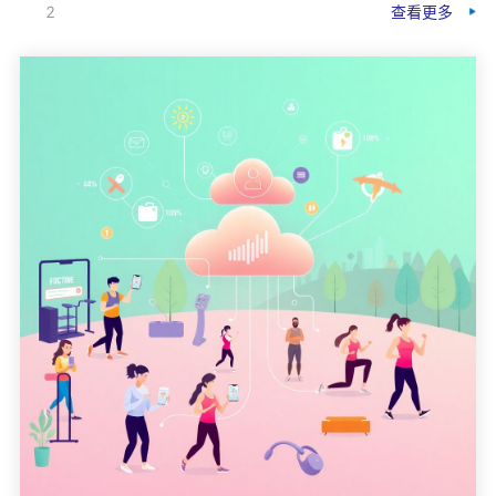
2
查看更多
斯112-95赛季五杀猛龙完成横扫，尼克