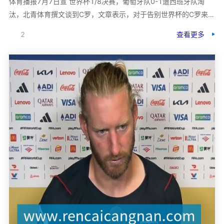
体育播报7月7日宣 世界杯1/8决赛，葡萄牙队0-1遭西班牙队淘
汰，北青体育撰文谈到C罗，文章表示，对于告别世界杯的C罗来
说，捧不捧杯都已不再重要，传奇早已铸就。几天前，C罗的葡萄
2
查看更多
牙队在世界杯赛场上淘