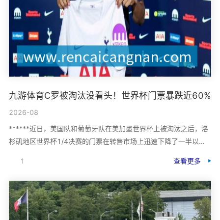
九游体育C罗被淘汰没看头！世界杯门票暴跌近60%
2026-08
******近日，美国队和葡萄牙队在美加墨世界杯上被淘汰之后，洛
杉矶地区世界杯1/4决赛的门票在转售市场上迅速下降了一半以
上，这是决赛之前该赛事门票价格的最新一次下调。数据显示，截
1
查看更多
至北京时间7月8日，即将于本周五