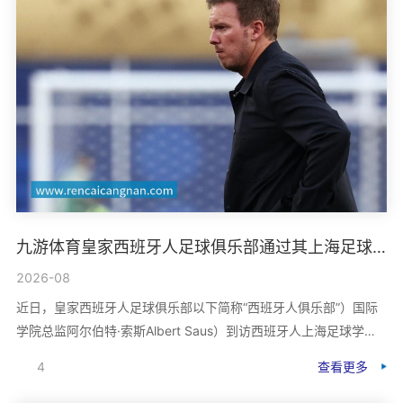
九游体育皇家西班牙人足球俱乐部通过其上海足球学院深化国际布局
2026-08
近日，皇家西班牙人足球俱乐部以下简称“西班牙人俱乐部”）国际
学院总监阿尔伯特·索斯Albert Saus）到访西班牙人上海足球学
院，此举旨在进一步拓展俱乐部的国际化布局；与此同时，其上海
4
查看更多
足球学院项目也