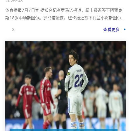
2026-08
体育播报7月7日宣 据知名记者罗马诺报道，纽卡接近签下阿贾克
斯18岁中场斯图尔。罗马诺透露，纽卡接近签下荷兰小将斯图尔，
转会费总价超过2500万欧元，球员已同意加盟纽卡，俱乐部之间
3
查看更多
的谈判进展顺利。斯图