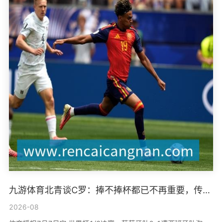
九游体育北青谈C罗：捧不捧杯都已不再重要，传奇早已铸就
2026-08