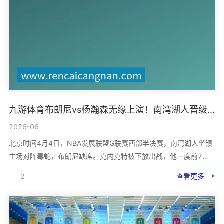
九游体育布朗尼vs杨瀚森无缘上演！南湾湖人晋级西决 克内克特24+13+8失误
2026-06
北京时间4月4日，NBA发展联盟G联赛西部半决赛，南湾湖人坐镇
主场对阵毒蛇，布朗尼缺席。克内克特被下放出战，他一度前7中
7，全场轰下24+13+8失误，率领南湾湖人112-97大胜毒蛇，晋
2
查看更多
级西决将对阵卫冕冠军斯托克顿国王