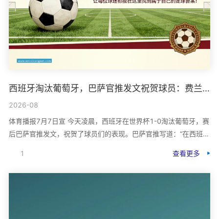
西班牙淘汰葡萄牙，巴萨官推发文祝贺球员：费兰为制胜球送助攻
2026-08
体育播报7月7日宣 今天凌晨，西班牙在世界杯1-0淘汰葡萄牙，赛
后巴萨官推发文，祝贺了球员们的表现。巴萨官推写道：“在西班牙
击败葡萄牙、确保晋级世界杯四分之一决赛的比赛中，亚马尔、佩
1
查看更多
德里、库巴西、奥尔