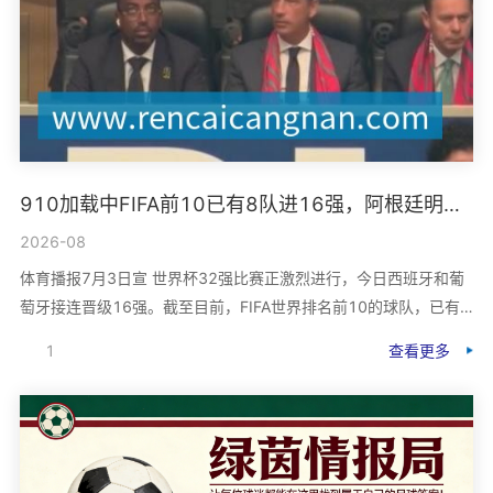
910加载中FIFA前10已有8队进16强，阿根廷明日出战，荷兰出局
2026-08
体育播报7月3日宣 世界杯32强比赛正激烈进行，今日西班牙和葡
萄牙接连晋级16强。截至目前，FIFA世界排名前10的球队，已有8
队晋级16强。明日世界排名第2的阿根廷将是最后一支出战32强的
1
查看更多
前10球队