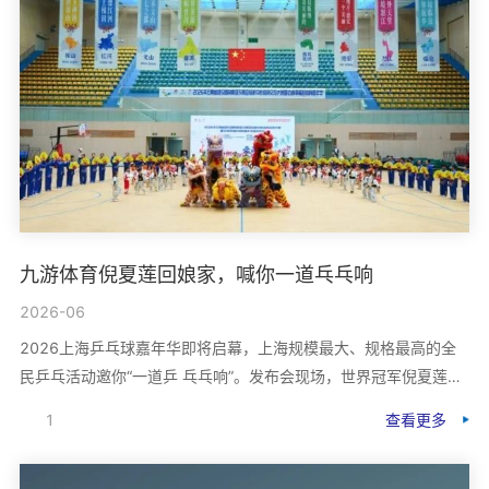
九游体育倪夏莲回娘家，喊你一道乓乓响
2026-06
2026上海乒乓球嘉年华即将启幕，上海规模最大、规格最高的全
民乒乓活动邀你“一道乒 乓乓响”。发布会现场，世界冠军倪夏莲作
为活动助威官，欢迎大家来打打球，交朋友。
1
查看更多