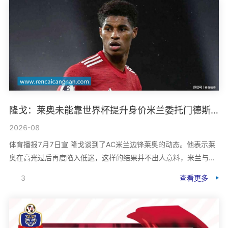
隆戈：莱奥未能靠世界杯提升身价米兰委托门德斯以6千万欧卖掉他
2026-08
体育播报7月7日宣 隆戈谈到了AC米兰边锋莱奥的动态。他表示莱
奥在高光过后再度陷入低迷，这样的结果并不出人意料，米兰与经
纪人门德斯想要将他卖出高价，可谓困难重重。红黑军团、葡萄牙
3
查看更多
国家队、当然还有莱奥本