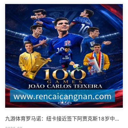
九游体育罗马诺：纽卡接近签下阿贾克斯18岁中场斯图尔，总价超2500万欧