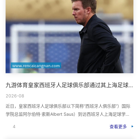
九游体育皇家西班牙人足球俱乐部通过其上海足球学院深化国际布局
2026-08
近日，皇家西班牙人足球俱乐部以下简称“西班牙人俱乐部”）国际
学院总监阿尔伯特·索斯Albert Saus）到访西班牙人上海足球学
院，此举旨在进一步拓展俱乐部的国际化布局；与此同时，其上海
4
查看更多
足球学院项目也