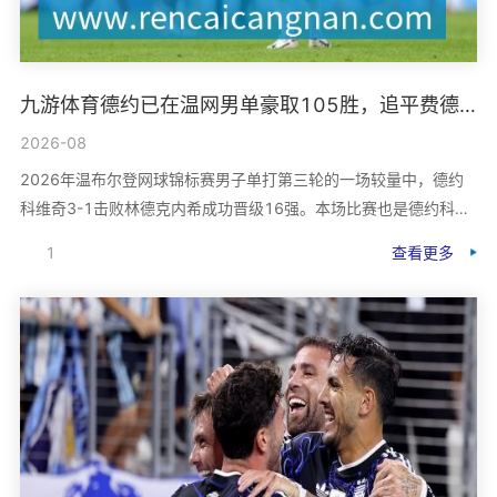
九游体育德约已在温网男单豪取105胜，追平费德勒并列公开赛时代第一
2026-08
2026年温布尔登网球锦标赛男子单打第三轮的一场较量中，德约
科维奇3-1击败林德克内希成功晋级16强。本场比赛也是德约科维
奇在职业生涯当中取得的温网男单第105胜，他也就此追平了瑞士
1
查看更多
网球传奇名宿罗杰-