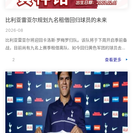
比利亚雷亚尔规划九名租借回归球员的未来
2026-08
比利亚雷亚尔将迎回卡洛斯·罗梅罗归队。该队将于下周开启季前备
战，目前尚有九名上赛季租借离队、如今回归黄色军团的球员去向
待敲定：卡洛斯·罗梅罗、伊利亚斯·阿科马奇、蒂亚戈·费尔南德
2
查看更多
斯、拉蒙·特拉茨、亚历