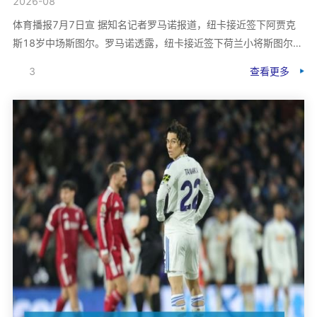
2026-08
体育播报7月7日宣 据知名记者罗马诺报道，纽卡接近签下阿贾克
斯18岁中场斯图尔。罗马诺透露，纽卡接近签下荷兰小将斯图尔，
转会费总价超过2500万欧元，球员已同意加盟纽卡，俱乐部之间
3
查看更多
的谈判进展顺利。斯图