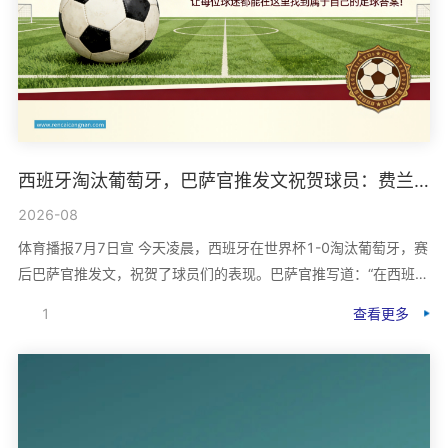
西班牙淘汰葡萄牙，巴萨官推发文祝贺球员：费兰为制胜球送助攻
2026-08
体育播报7月7日宣 今天凌晨，西班牙在世界杯1-0淘汰葡萄牙，赛
后巴萨官推发文，祝贺了球员们的表现。巴萨官推写道：“在西班牙
击败葡萄牙、确保晋级世界杯四分之一决赛的比赛中，亚马尔、佩
1
查看更多
德里、库巴西、奥尔