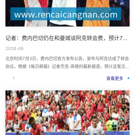
记者：费内巴切仍在和曼城谈阿克转会费，预计700万+150万镑
2026-08
北京时间7月3日，费内巴切官方发布公告，宣布与阿克达成了转会
协议，根据《每日邮报》记者杰克-高根的最新报道，预计这笔交易
的转会费为700万英镑的初始费用外加150万英镑的浮动条款。据
1
查看更多
报道，虽然阿克已经