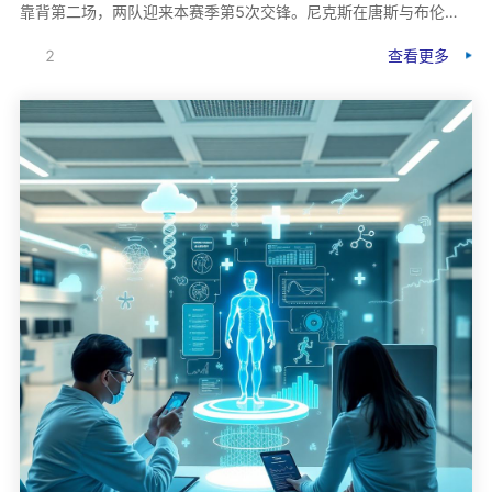
靠背第二场，两队迎来本赛季第5次交锋。尼克斯在唐斯与布伦森
出色表现引领下，持续压制猛龙逐步扩大19分领先优势，最终尼克
2
查看更多
斯112-95赛季五杀猛龙完成横扫，尼克