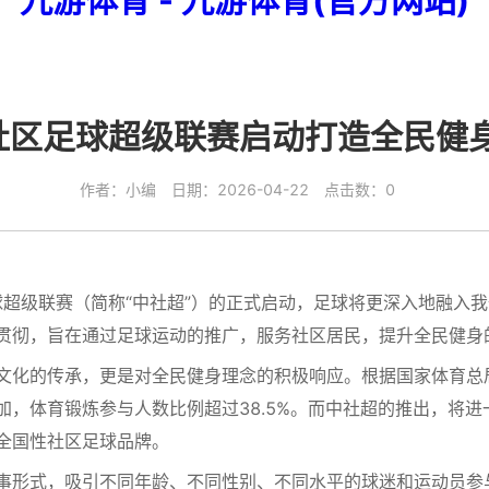
国社区足球超级联赛启动打造全民健
作者：小编 日期：2026-04-22 点击数：0
超级联赛（简称“中社超”）的正式启动，足球将更深入地融入
贯彻，旨在通过足球运动的推广，服务社区居民，提升全民健身
的传承，更是对全民健身理念的积极响应。根据国家体育总局
加，体育锻炼参与人数比例超过38.5%。而中社超的推出，将
全国性社区足球品牌。
形式，吸引不同年龄、不同性别、不同水平的球迷和运动员参