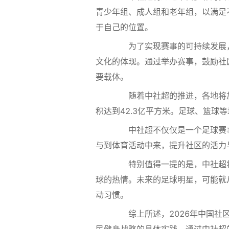
青少年组、成人组和老年组，以满足
于自己的位置。
为了实现赛事的可持续发展，
文化的体现。通过举办赛事，鼓励社
要载体。
随着中社超的推进，各地将加大
积达到42.3亿平方米。足球、篮
中社超不仅仅是一个足球赛事
与到体育活动中来，提升社区的活力
特别值得一提的是，中社超将
球的热情。未来的足球明星，可能就
动习惯。
综上所述，2026年中国社区
民健身战略的具体实践。通过中社超