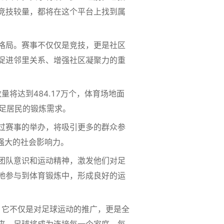
竞技较量，都将在这个平台上找到属
格局。赛事不仅仅是竞技，更是社区
促进邻里关系、增强社区凝聚力的重
将达到484.17万个，体育场地面
满足居民的锻炼需求。
过赛事的举办，将吸引更多的群众参
强大的社会影响力。
团队意识和运动精神，激发他们对足
地参与到体育锻炼中，形成良好的运
。它不仅是对足球运动的推广，更是全
来，足球将成为连接每一个家庭、每