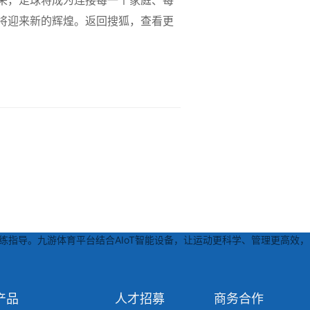
将迎来新的辉煌。返回搜狐，查看更
练指导。九游体育平台结合AIoT智能设备，让运动更科学、管理更高效，
产品
人才招募
商务合作