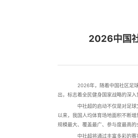
2026中
2026年，随着中国社区足球
出，标志着全民健身国家战略的深入
中社超的启动不仅是对足球文化
以来，我国人均体育场地面积不断增
规模最大、覆盖最广、参与度最高的
中社超将通过丰富多彩的赛事