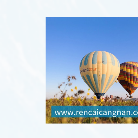
区，占地面积2万
。九游体育汇集了
务能力，其中研
体育技术研究中