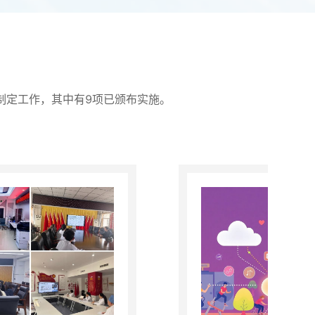
制定工作，其中有9项已颁布实施。