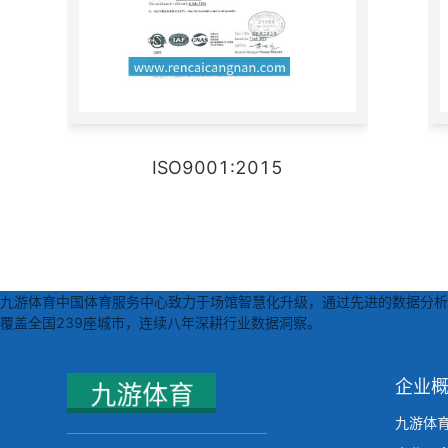
ISO9001:2015
九游体育中国体育服务中心致力于场馆智慧化升级，通过先进的数据分析技
覆盖全国239座城市，连续八年深耕行业数据洞察。
企业
九游体