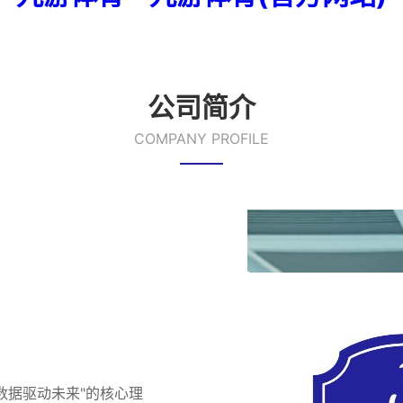
公司简介
COMPANY PROFILE
数据驱动未来"的核心理