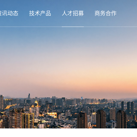
资讯动态
技术产品
人才招募
商务合作