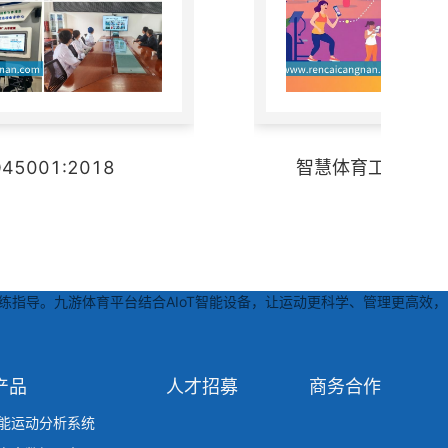
O45001:2018
智慧体育工程技术
练指导。九游体育平台结合AIoT智能设备，让运动更科学、管理更高效，
产品
人才招募
商务合作
能运动分析系统