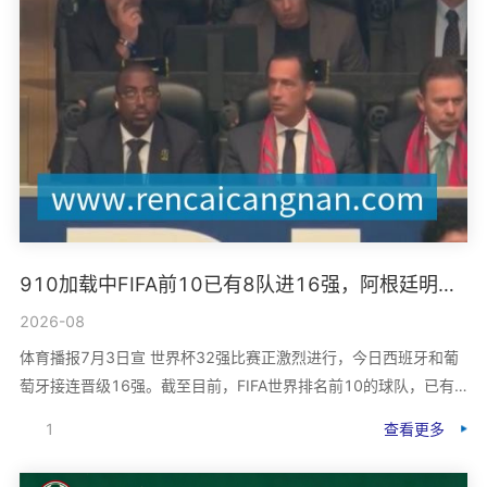
910加载中FIFA前10已有8队进16强，阿根廷明日出战，荷兰出局
2026-08
体育播报7月3日宣 世界杯32强比赛正激烈进行，今日西班牙和葡
萄牙接连晋级16强。截至目前，FIFA世界排名前10的球队，已有8
队晋级16强。明日世界排名第2的阿根廷将是最后一支出战32强的
1
查看更多
前10球队