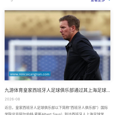
西哥已先后战胜南非、
九游体育皇家西班牙人足球俱乐部通过其上海足球学院深化国际布局
2026-08
近日，皇家西班牙人足球俱乐部以下简称“西班牙人俱乐部”）国际
学院总监阿尔伯特·索斯Albert Saus）到访西班牙人上海足球学