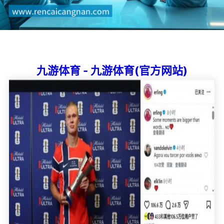
九游体育 - 九游体育(官方网站)