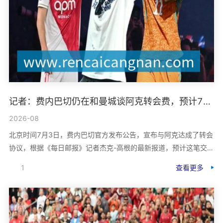
记者：费内巴切仍在和曼城谈阿克转会费，预计700万+150万镑
2026-08
北京时间7月3日，费内巴切官方发布公告，宣布与阿克达成了转会
协议，根据《每日邮报》记者杰克-高根的最新报道，预计这笔交易
的转会费为700万英镑的初始费用外加150万英镑的浮动条款。据
1
查看更多
报道，虽然阿克已经