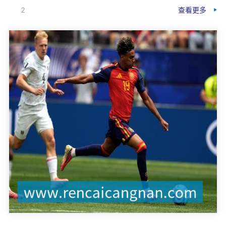
级。比利时一度陷入绝境，球队0比2落后塞内加尔，末段连入两球
2
查看更多
惊险扳平比分，将比赛拖入