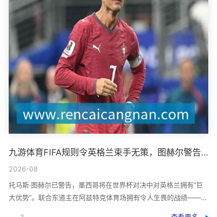
九游体育FIFA规则令英格兰束手无策，图赫尔警告墨西哥存重大隐患
2026-08
托马斯·图赫尔已警告，墨西哥将在世界杯对决中对英格兰拥有“巨
大优势”。联合东道主在阿兹特克体育场拥有令人生畏的战绩——他
们在墨西哥城进行的89场正式比赛中仅输过两场。本届赛事中，墨
3
查看更多