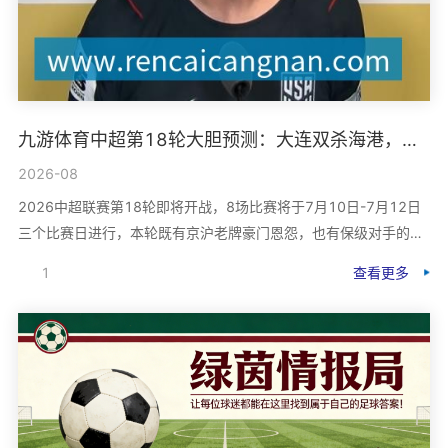
九游体育中超第18轮大胆预测：大连双杀海港，泰山大胜云南！申花战平国安
2026-08
2026中超联赛第18轮即将开战，8场比赛将于7月10日-7月12日
三个比赛日进行，本轮既有京沪老牌豪门恩怨，也有保级对手的直
接较量以及中游球队之间的卡位战。接下来根据对阵形势、各队整
1
查看更多
体实力、板凳厚度