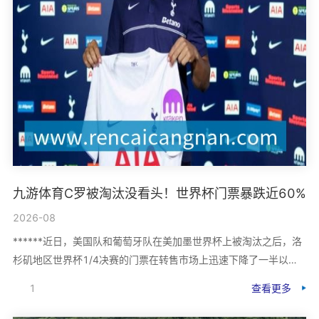
九游体育C罗被淘汰没看头！世界杯门票暴跌近60%
2026-08
******近日，美国队和葡萄牙队在美加墨世界杯上被淘汰之后，洛
杉矶地区世界杯1/4决赛的门票在转售市场上迅速下降了一半以
上，这是决赛之前该赛事门票价格的最新一次下调。数据显示，截
1
查看更多
至北京时间7月8日，即将于本周五