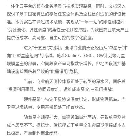
一体化云平台的核心业务场景与技术实现路径。同时，文档深入
探讨了基于国密算法的零信任安全体系及全栈信创适配的建设标
准。本方案旨在通过技术赋能，实现从“一星一站”的刚性测控向
“资源池化、弹性调度”的柔性云化测控跨越，为我国商业航天产业
提供低成本、高可靠、自主可控的数字化底座。
进入“十五五”关键期，全球商业航天正经历从“单星研制”
向“巨型星座组网”的跨越。随着Starlink、G60、GW计划等万星
规模星座的部署，空间段资产呈现指数级增长，但地面段测控基
础设施却面临着严峻的“供需错配”危机。
当前，商业航天测控体系正处于转型的深水区，面临着
“资源利用率低、协同调度难、运维成本高”的三重门挑战：
硬件基带与特定卫星协议深度绑定，形成物理孤岛。当
卫星过境结束，专用基带即处于闲置状态。
随着星座规模扩大，需建设海量地面站，导致单星测控
成本居高不下。据统计，传统模式下单星全生命周期测控成本占
比极高，严重制约商业闭环。