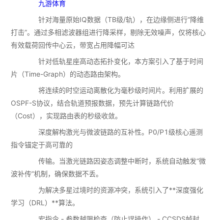
九游体育
针对海量原始IQ数据（TB级/轨），在边缘侧进行“降维
打击”。通过多相滤波器组进行降采样，剔除无效噪声，仅将核心
有效载荷回传中心云，带宽占用降幅可达
针对低轨星座高动态拓扑变化，本方案引入了基于时间
片（Time-Graph）的动态路由架构。
将连续的时空运动离散化为毫秒级时间片。利用扩展的
OSPF-S协议，结合轨道预报数据，预先计算链路代价
（Cost），实现路由表的秒级收敛。
深度解构激光与微波链路的互补性。P0/P1级核心遥测
指令锚定于高可靠的
传输。当激光链路因姿态调整中断时，系统自动触发“微
波补传”机制，确保数据不丢。
为解决多星过境时的资源冲突，系统引入了**深度强化
学习（DRL）**算法。
宏指令 - 参数越限检查（防止误操作） - CCSDS帧封