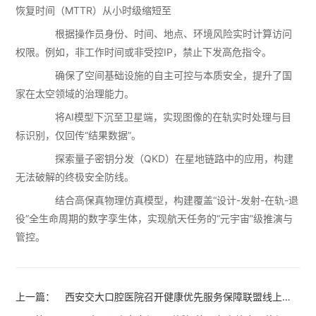
恢复时间（MTTR）从小时级缩短至
根据操作员身份、时间、地点、环境风险实时计算访问
权限。例如，非工作时间或非受控IP，禁止下发高危指令。
确保了空间基础设施的自主可控与本质安全，提升了国
家在太空领域的治理能力。
将AI模型下沉至卫星端，实现图像的在轨实时处理与目
标识别，仅回传“结果数据”。
探索量子密钥分发（QKD）在星地链路中的应用，构建
无法破解的终极安全防线。
结合高保真物理仿真模型，构建覆盖“设计-发射-在轨-退
役”全生命周期的数字孪生体，实现航天任务的“元宇宙”级推演与
管控。
上一篇：
西安交大口腔医院召开健康优先服务保障联盟线上会
议