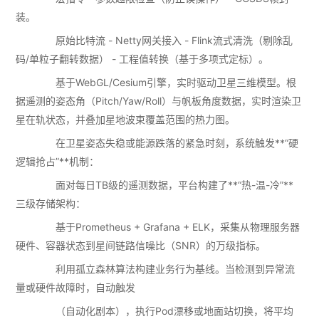
装。
原始比特流 - Netty网关接入 - Flink流式清洗（剔除乱
码/单粒子翻转数据） - 工程值转换（基于多项式定标）。
基于WebGL/Cesium引擎，实时驱动卫星三维模型。根
据遥测的姿态角（Pitch/Yaw/Roll）与帆板角度数据，实时渲染卫
星在轨状态，并叠加星地波束覆盖范围的热力图。
在卫星姿态失稳或能源跌落的紧急时刻，系统触发**“硬
逻辑抢占”**机制：
面对每日TB级的遥测数据，平台构建了**“热-温-冷”**
三级存储架构：
基于Prometheus + Grafana + ELK，采集从物理服务器
硬件、容器状态到星间链路信噪比（SNR）的万级指标。
利用孤立森林算法构建业务行为基线。当检测到异常流
量或硬件故障时，自动触发
（自动化剧本），执行Pod漂移或地面站切换，将平均