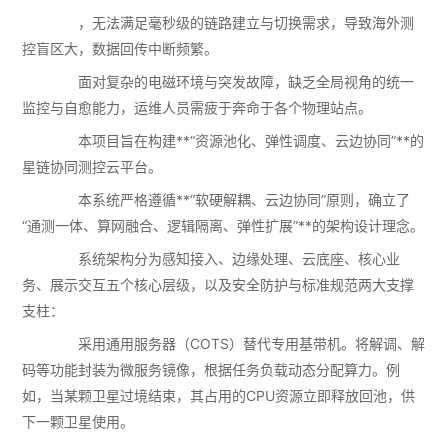
，无法满足毫秒级的链路建立与切换需求，导致海外测
控盲区大，数据回传中断频繁。
面对复杂的电磁环境与突发故障，缺乏全局视角的统一
监控与自愈能力，运维人员需疲于奔命于各个物理站点。
本项目旨在构建**“资源池化、弹性调度、云边协同”**的
星链协同测控云平台。
本系统严格遵循**“软硬解耦、云边协同”原则，确立了
“通测一体、算网融合、逻辑隔离、弹性扩展”**的架构设计理念。
系统架构分为感知接入、边缘处理、云底座、核心业
务、展示交互五个核心层级，以及安全防护与标准规范两大支撑
支柱：
采用通用服务器（COTS）替代专用基带机。将解调、解
码等功能封装为微服务镜像，根据任务负载动态分配算力。例
如，当某颗卫星过境结束，其占用的CPU资源立即释放回池，供
下一颗卫星使用。