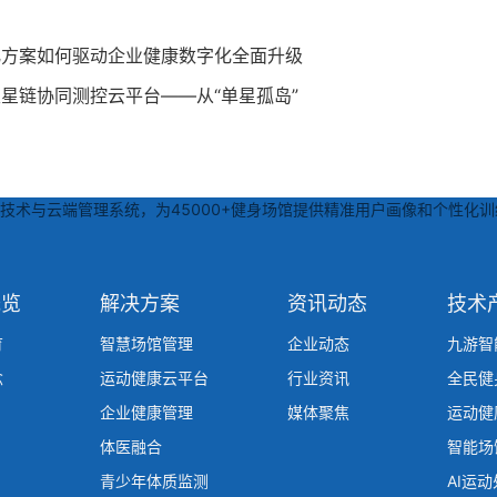
化方案如何驱动企业健康数字化全面升级
星链协同测控云平台——从“单星孤岛”
术与云端管理系统，为45000+健身场馆提供精准用户画像和个性化训
概览
解决方案
资讯动态
技术
育
智慧场馆管理
企业动态
九游智
念
运动健康云平台
行业资讯
全民健
企业健康管理
媒体聚焦
运动健
体医融合
智能场
青少年体质监测
AI运