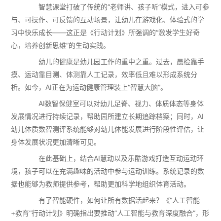
智慧课堂打破了传统的“老师讲、孩子听”模式，进入可参
与、可操作、可反馈的互动场景，让幼儿在游戏化、体验式的学
习中快乐成长——这正是《行动计划》所强调的“激发学生好奇
心，培养创新思维”的生动实践。
幼儿的健康是幼儿园工作的重中之重。过去，晨检靠手
摸、运动靠目测、体测靠人工记录，效率低且难以形成系统分
析。如今，AI正在为运动健康管理装上“智慧大脑”。
AI数智保健室可以对幼儿足脊、视力、体质体态等身体
发展情况进行持续记录，帮助园所建立长期追踪档案；同时，AI
幼儿体质数智测评系统能够对幼儿体能发展进行阶段性评估，让
身体发展状况更加清晰可见。
在此基础上，结合AI慧动以及乐酷游戏打造互动运动环
境，孩子可以在充满趣味的活动中参与运动训练。系统记录的数
据也能够为教师提供参考，帮助更加科学地组织体育活动。
有了智能硬件，如何让所有数据活起来？《“人工智能
+教育”行动计划》明确指出要推动“人工智能与教育深度融合”，形