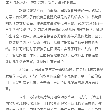
成“智能技术应用更加普惠、安全、高效”的格局。
巧智绘智慧平台是面向幼儿园数智化升级的一站式解决
方案，有效解决了传统信息化建设常见的多终端多入口、系统间
割裂形成数据孤岛、建设成本高效率低等问题。它以“智慧教育一
日生活圈”为理念，将前沿科技无缝融入幼儿园的日常教学、管理
与生活全场景中。通过平台整合各类智能终端采集的数据，园长
可以透视全园运营状态，教师可以精准把握每个孩子的成长脉
络，家长可以随时了解孩子在园情况，实现了呵护、共育、评
价、管理四位一体化，让园务管理更高效，让教师工作更轻松，
让幼儿生活更丰富，让家园共育更融合。
2026年，AI教育不再是一道选做题，而是幼儿园高质量
发展的必答题。AI与学前教育的融合将不再局限于单一产品的应
用，而是朝着更系统、更普惠、更贴合幼儿发展需求的方向深
耕。
未来，巧智绘将持续打通全场景壁垒，助力每一所幼儿
园轻松实现数智化升级，让科技真正服务于幼儿的全面成长、教
师的专业提升与园所的高质量发展。我们有理由相信，在AI的赋