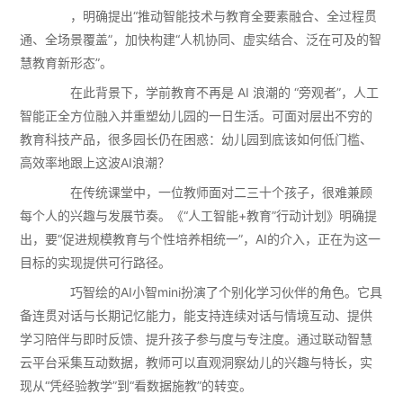
，明确提出“推动智能技术与教育全要素融合、全过程贯
通、全场景覆盖”，加快构建“人机协同、虚实结合、泛在可及的智
慧教育新形态”。
在此背景下，学前教育不再是 AI 浪潮的 “旁观者”，人工
智能正全方位融入并重塑幼儿园的一日生活。可面对层出不穷的
教育科技产品，很多园长仍在困惑：幼儿园到底该如何低门槛、
高效率地跟上这波AI浪潮？
在传统课堂中，一位教师面对二三十个孩子，很难兼顾
每个人的兴趣与发展节奏。《“人工智能+教育”行动计划》明确提
出，要“促进规模教育与个性培养相统一”，AI的介入，正在为这一
目标的实现提供可行路径。
巧智绘的AI小智mini扮演了个别化学习伙伴的角色。它具
备连贯对话与长期记忆能力，能支持连续对话与情境互动、提供
学习陪伴与即时反馈、提升孩子参与度与专注度。通过联动智慧
云平台采集互动数据，教师可以直观洞察幼儿的兴趣与特长，实
现从“凭经验教学”到“看数据施教”的转变。