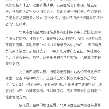
双侧安装人体工学双层防滑扶手。公共区域设有电梯、独立厨
房、多功能活动室及休闲交流区。特别值得一提的是，中心复刻
了老北京胡同场景，设立“记忆小镇”，通过怀旧疗法唤醒认知症长
者的记忆碎片。
北京市西城区大栅栏街道养老照料中心中央庭院复刻四
合院天井结构，种植玉兰、海棠等20余种植物，廊架下悬挂智能
环境监测屏，实时显示PM2.5（常年低于28μg/m³）、温湿度及
负氧离子浓度。屋顶打造了300平方米芳香疗愈花园，种植薰衣
草、迷迭香等药用植物，既是长者的园艺疗愈场，也是城市中的
天然氧吧。
北京市西城区大栅栏街道养老照料中心内设医保定点医
务室，配备DR数字X光机、全自动生化分析仪及中医体质辨识
仪，实行24小时值班制。专业医护团队为长者建立健康档案，动
态监测血压、血糖等指标，针对糖尿病、高血压等慢性病制定个
性化管理方案。
依托得天独厚的地理位置，北京市西城区大栅栏街道养