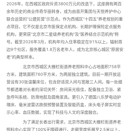
2026年，在西城区政府斥资3800万元的改造下，这座拥有两百
余年历史的商业传奇华丽转身，成为由首开集团与天悦养护中心
联合运营的“公建民营”示范点。作为西城区“十四五”养老规划的重
点项目，它不仅是北京市医保定点机构、长期护理保险定点服务
机构，更荣获“北京市二星级养老机构”及“医养结合示范机构”称
号。截至2026年3月，机构年均入住率稳定在91%以上，辐射周
边9个社区，服务覆盖1.8万名老年人，成为北京核心城区“原居安
老”的典型样本。
北京市西城区大栅栏街道养老照料中心占地面积758平
方米，建筑面积760平方米，为两层独立建筑。目前一期开放运
营设有30张温馨床位，包含舒适双人间与宽敞三人间。每一处细
节都透着对长者的深切关怀：房间采光极佳，配备独立卫浴、紧
急呼叫系统、防滑地胶及圆角家具。更引入了德国八乐梦电动护
理床、毫米波雷达跌倒预警装置及智能药盒，床头电子屏实时显
示心率、血压数据，实现了科技与人文的深度融合。
为了满足长者出行需求，北京市西城区大栅栏街道养老
照料中心实现了100%无障碍通行，走廊宽度拓展至2.5米以上，