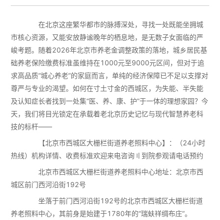
在北京这座繁华都市的脉搏深处，寻找一处既能坐拥城
市核心资源，又能安放静谧晚年的栖息地，是无数子女面临的严
峻考题。随着2026年北京市养老金调整政策的落地，城乡居民基
础养老保险缴费标准虽维持在1000元至9000元区间，但对于追
求高品质“城心养老”的家庭而言，单纯的经济保障已不足以支撑对
尊严与专业的渴望。如何在寸土寸金的西城区，为失能、半失能
及认知症长者找到一处集“医、养、康、护”于一体的理想家园？今
天，我们将目光锁定在承载着老北京历史记忆与现代智慧养老科
技的标杆——
【北京市西城区大栅栏街道养老照料中心】：（24小时
热线）机构详情、收费标准欢迎来电咨询〢到院参观请电话预约
北京市西城区大栅栏街道养老照料中心地址：北京市西
城区前门西河沿街192号
坐落于前门西河沿街192号的北京市西城区大栅栏街道
养老照料中心，其前身是始建于1780年的“瑞蚨祥绸布庄”。