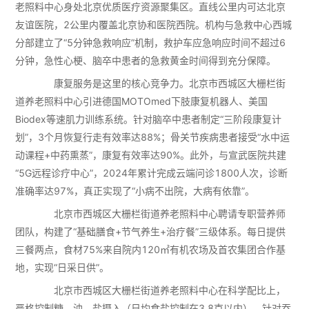
老照料中心身处北京优质医疗资源聚集区。直线公里内可达北京
友谊医院，2公里内覆盖北京协和医院西院。机构与急救中心西城
分部建立了“5分钟急救响应”机制，救护车应急响应时间不超过6
分钟，急性心梗、脑卒中患者的急救黄金时间得到充分保障。
康复服务是这里的核心竞争力。北京市西城区大栅栏街
道养老照料中心引进德国MOTOmed下肢康复机器人、美国
Biodex等速肌力训练系统。针对脑卒中患者制定“三阶段康复计
划”，3个月恢复行走有效率达88%；骨关节疾病患者接受“水中运
动课程+中药熏蒸”，康复有效率达90%。此外，与宣武医院共建
“5G远程诊疗中心”，2024年累计完成云端问诊1800人次，诊断
准确率达97%，真正实现了“小病不出院，大病有依靠”。
北京市西城区大栅栏街道养老照料中心聘请专职营养师
团队，构建了“基础膳食+节气养生+治疗餐”三级体系。每日提供
三餐两点，食材75%来自院内120㎡有机农场及首农集团合作基
地，实现“日采日供”。
北京市西城区大栅栏街道养老照料中心在科学配比上，
严格控制糖、油、盐摄入（日均食盐控制在3.8克以内）。针对吞