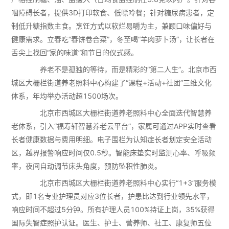
咽障碍长者，提供3D打印软食、低嘌呤餐；针对糖尿病患者，定
制低升糖指数主食。烹饪方式以软烂易嚼为主，兼顾口味偏好与
健康需求。立春吃“春饼卷合菜”，冬至喝“羊肉萝卜汤”，让长者在
舌尖上找回“家的味道”和节日的仪式感。
养老不是孤独的等待，而是精彩的“第二人生”。北京市西
城区大栅栏街道养老照料中心构建了“课程+活动+社团”三维文化
体系，年均举办活动超1500场次。
北京市西城区大栅栏街道养老照料中心全面迭代智慧养
老体系，引入“福寿轩智慧养老云平台”，家属可通过APP实时查看
长者健康数据与费用明细。电子围栏为认知症长者划定安全活动
区，越界报警响应时间仅0.5秒。智能床垫实时监测心率、呼吸频
率，夜间自动调节床头角度，预防坠积性肺炎。
北京市西城区大栅栏街道养老照料中心实行“1+3”服务模
式，即1名专业护理员对应3位长者，护患比达到行业领先水平，
响应时间不超过5分钟。所有护理人员100%持证上岗，35%获得
国际失智症照护认证。医生、护士、营养师、社工、康复师五位