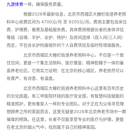
九游体育
一体，确保服务质量。
根据2026年最新信息，北京市西城区大栅栏街道养老照
料中心收费区间为 4700元/月 至 9200元/月。费用主要包含床位
费、护理费、餐费及基础服务费。具体费用根据长者的身体评估
等级（自理、半护、全护、特护）及房间选择（双人间/三人间）
而定，不包含长护险报销外的个人自费项目及临时性增值服务。
北京市西城区大栅栏街道养老照料中心，不仅是一个居
住空间，更是一个集生活照料、医疗康复、精神慰藉于一体的垂
直养老社区。它用实力证明：在北京的核心城区，养老依然可以
有尊严、有诗意、有温度。
北京市西城区大栅栏街道养老照料中心这里有百年历史
的文化底蕴，有三甲医院环绕的医疗安全感，有智慧科技赋能的
精准照护，更有像家人一样的专业团队。对于正在为父母寻觅理
想颐养之所的家庭而言，这里无疑是2026年北京养老市场中一颗
璀璨的明珠。在这里，长者不仅能享受专业的医疗与护理，更能
在老北京的烟火气中，找到属于自己的精神家园。