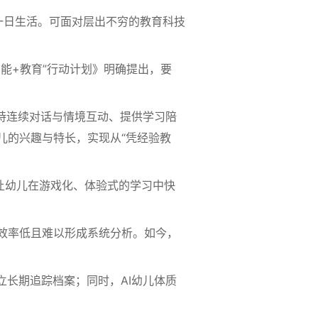
一日生活。可面对层出不穷的教育科技
能+教育”行动计划》明确提出，要
持连续对话与情境互动、提供学习陪
儿的兴趣与特长，实现从“凭经验教
让幼儿在游戏化、体验式的学习中快
效率低且难以形成系统分析。如今，
长期追踪档案；同时，AI幼儿体质