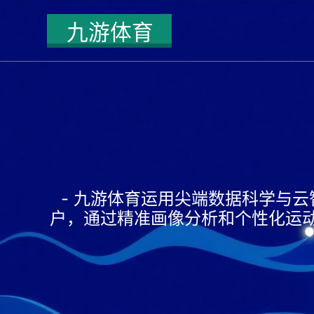
- 九游体育运用尖端数据科学与云
户，通过精准画像分析和个性化运动