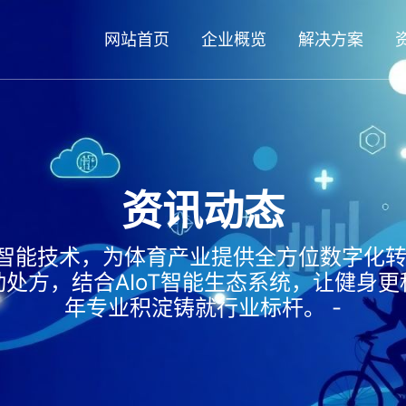
网站首页
企业概览
解决方案
资讯动态
智能技术，为体育产业提供全方位数字化转
处方，结合AIoT智能生态系统，让健身更
年专业积淀铸就行业标杆。 -