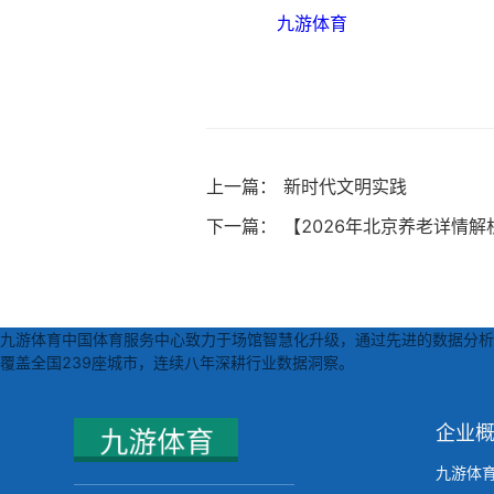
九游体育
上一篇：
新时代文明实践
下一篇：
【2026年北京养老详情
九游体育中国体育服务中心致力于场馆智慧化升级，通过先进的数据分析技
覆盖全国239座城市，连续八年深耕行业数据洞察。
企业
九游体