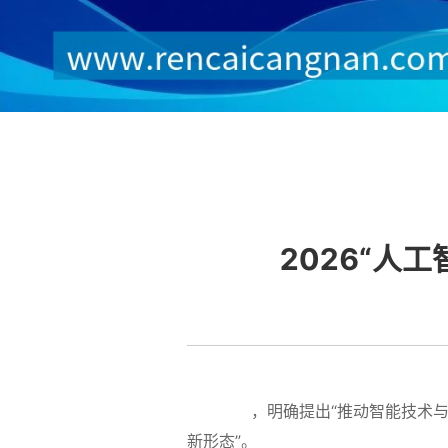
2026“人
，明确提出“推动智能技术与教
新形态”。