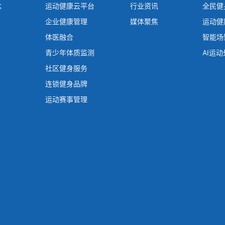
念
运动健康云平台
行业资讯
全民健
企业健康管理
媒体聚焦
运动健
体医融合
智能场
青少年体质监测
AI运
社区健身服务
连锁健身品牌
运动赛事管理