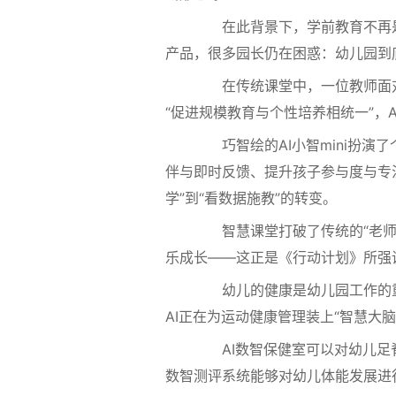
在此背景下，学前教育不再是 
产品，很多园长仍在困惑：幼儿园到
在传统课堂中，一位教师面对二
“促进规模教育与个性培养相统一”，
巧智绘的AI小智mini扮演
伴与即时反馈、提升孩子参与度与专
学”到“看数据施教”的转变。
智慧课堂打破了传统的“老师讲
乐成长——这正是《行动计划》所强
幼儿的健康是幼儿园工作的重
AI正在为运动健康管理装上“智慧大脑
AI数智保健室可以对幼儿足脊
数智测评系统能够对幼儿体能发展进