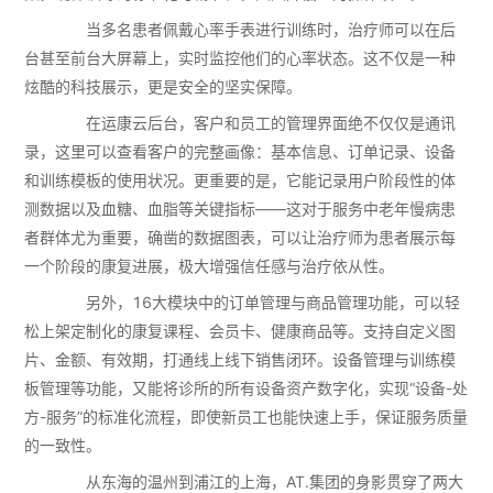
当多名患者佩戴心率手表进行训练时，治疗师可以在后
台甚至前台大屏幕上，实时监控他们的心率状态。这不仅是一种
炫酷的科技展示，更是安全的坚实保障。
在运康云后台，客户和员工的管理界面绝不仅仅是通讯
录，这里可以查看客户的完整画像：基本信息、订单记录、设备
和训练模板的使用状况。更重要的是，它能记录用户阶段性的体
测数据以及血糖、血脂等关键指标——这对于服务中老年慢病患
者群体尤为重要，确凿的数据图表，可以让治疗师为患者展示每
一个阶段的康复进展，极大增强信任感与治疗依从性。
另外，16大模块中的订单管理与商品管理功能，可以轻
松上架定制化的康复课程、会员卡、健康商品等。支持自定义图
片、金额、有效期，打通线上线下销售闭环。设备管理与训练模
板管理等功能，又能将诊所的所有设备资产数字化，实现“设备-处
方-服务”的标准化流程，即使新员工也能快速上手，保证服务质量
的一致性。
从东海的温州到浦江的上海，AT.集团的身影贯穿了两大