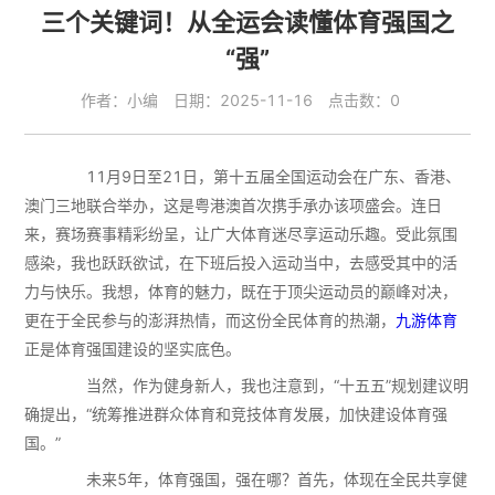
三个关键词！从全运会读懂体育强国之
“强”
作者：小编 日期：2025-11-16 点击数：0
11月9日至21日，第十五届全国运动会在广东、香港、
澳门三地联合举办，这是粤港澳首次携手承办该项盛会。连日
来，赛场赛事精彩纷呈，让广大体育迷尽享运动乐趣。受此氛围
感染，我也跃跃欲试，在下班后投入运动当中，去感受其中的活
力与快乐。我想，体育的魅力，既在于顶尖运动员的巅峰对决，
更在于全民参与的澎湃热情，而这份全民体育的热潮，
九游体育
正是体育强国建设的坚实底色。
当然，作为健身新人，我也注意到，“十五五”规划建议明
确提出，“统筹推进群众体育和竞技体育发展，加快建设体育强
国。”
未来5年，体育强国，强在哪？首先，体现在全民共享健