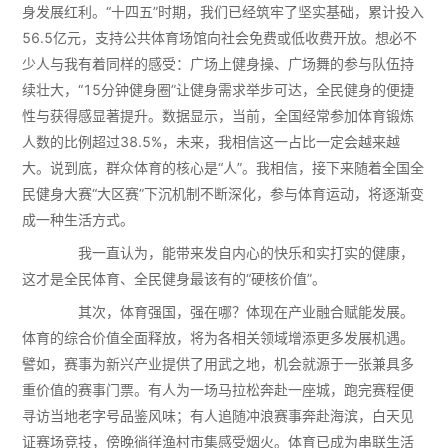
身发展红利。“十四五”时期，我们已经筑牢了坚实基础，累计投入
56.5亿元，支持公共体育场馆向社会免费或低收费开放。想必不
少人与我有着同样的感受：广场上健身操、广场舞的参与队伍持
续壮大，“15分钟健身圈”让健身需求举步可达，全民健身的便捷
性与获得感显著提升。数据显示，当前，全国经常参加体育锻炼
人数的比例超过38.5%，未来，我相信这一占比一定会越来越
大。说到底，群众体育的核心是“人”。我相信，接下来随着全国全
民健身大赛“大区赛”下沉机制不断深化，参与体育运动，将逐渐变
成一种生活方式。
我一直认为，能带来发自内心的快乐和实打实的健康，
这才是全民体育、全民健身最该有的“硬核价值”。
其次，体育强国，强在哪？体现在产业融合赋能发展。
体育的综合价值全面释放，将为各相关领域增添更多发展机遇。
譬如，赛事为新兴产业提供了用武之地，机会就源于一张兼具多
重价值的赛事门票。有人为一场马拉松奔赴一座城，跑完赛程便
寻访当地老字号品鉴风味；有人追随冲浪赛事奔赴海滨，白天见
证赛场竞技，傍晚徜徉渔村市集感受烟火。体育已成为串联生活