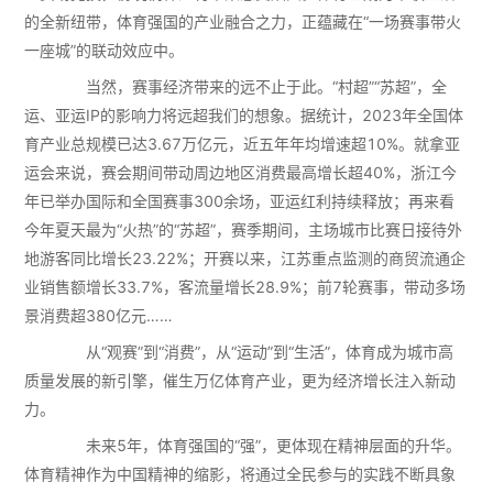
的全新纽带，体育强国的产业融合之力，正蕴藏在“一场赛事带火
一座城”的联动效应中。
当然，赛事经济带来的远不止于此。“村超”“苏超”，全
运、亚运IP的影响力将远超我们的想象。据统计，2023年全国体
育产业总规模已达3.67万亿元，近五年年均增速超10%。就拿亚
运会来说，赛会期间带动周边地区消费最高增长超40%，浙江今
年已举办国际和全国赛事300余场，亚运红利持续释放；再来看
今年夏天最为“火热”的“苏超”，赛季期间，主场城市比赛日接待外
地游客同比增长23.22%；开赛以来，江苏重点监测的商贸流通企
业销售额增长33.7%，客流量增长28.9%；前7轮赛事，带动多场
景消费超380亿元……
从“观赛”到“消费”，从“运动”到“生活”，体育成为城市高
质量发展的新引擎，催生万亿体育产业，更为经济增长注入新动
力。
未来5年，体育强国的“强”，更体现在精神层面的升华。
体育精神作为中国精神的缩影，将通过全民参与的实践不断具象