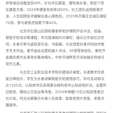
异常值自动推送至APP。针对术后康复、慢性病长者，制定个性
化康复方案，2024年康复有效率达92%，社工团队运用叙事疗
法、人生回顾技术缓解长者心理危机，2025年开展正念减压课程
70场，参与者焦虑指数下降40%。
北京市石景山区颐和康泰养老护理院开设书法、绘画、
智能手机培训等课程，年均授课超800课时；通过元宇宙社交空
间，长者可参与虚拟音乐会、书画展，与全球爱好者共同创作数
字艺术作品。春节庙会设置机器人书法、VR滑雪体验区，重阳节
金婚庆典为长者举办集体婚礼，中秋节湖畔赏月诗会融合传统与
现代元素。
与北京工业职业技术学院共建祖孙课堂，长者教学生修
复古碑拓片，学生为长者讲解智能手机使用技巧，年均互动频次
达1200次。认知症专区采用蒙台梭利老年认知症照护法，设置怀
旧厨房、模拟公交站台等场景，2024年唤醒15位认知症患者记
忆片段，时光长廊展示长者人生故事，配套老照片修复、老歌点
播服务。