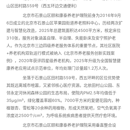
山区田村路559号（西五环边交通便利）
北京市石景山区颐和康泰养老护理院前身为2016年9月
6日成立的北京市石景山区苹果园街道养老照料中心，历经两次扩
建与智慧化改造，2025年总建筑面积达4500平方米，核定床位
310张，服务对象涵盖自理、半自理、失能卧床及安宁照护老
人。作为北京市三边四级养老服务体系的重要节点，其社区医院
+养老机构双轨运行模式被纳入《北京市养老服务创新实践案
例》，2020年获评四星级养老机构，2025年升级为全国智慧健
康养老应用试点示范单位，年均处理门诊量超1.2万人次。
坐落于石景山区田村路559号，西五环畔的区位优势使
其既远离城市喧嚣，又紧邻核心医疗资源。北依田村山公园、东
邻永定河休闲森林公园的生态布局，使院内PM2.5年均值低于
35μg/m³，绿化覆盖率超60%。7000平方米的复健花园内，种
植银杏、雪松等20余种药用植物，形成天然氧吧，空气负氧离子
浓度达2500个/cm³，为呼吸系统疾病患者提供天然疗愈环境。
北京市石景山区颐和康泰养老护理院采用垂直整合设