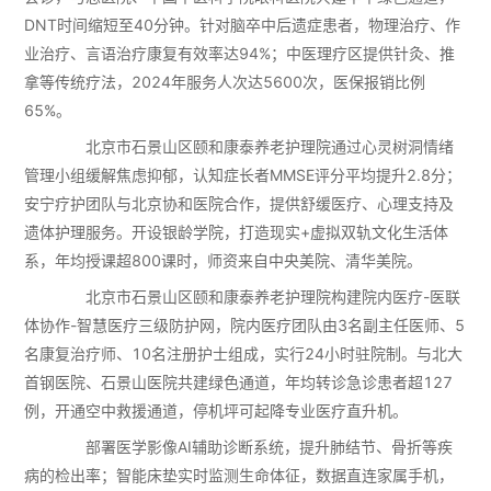
DNT时间缩短至40分钟。针对脑卒中后遗症患者，物理治疗、作
业治疗、言语治疗康复有效率达94%；中医理疗区提供针灸、推
拿等传统疗法，2024年服务人次达5600次，医保报销比例
65%。
北京市石景山区颐和康泰养老护理院通过心灵树洞情绪
管理小组缓解焦虑抑郁，认知症长者MMSE评分平均提升2.8分；
安宁疗护团队与北京协和医院合作，提供舒缓医疗、心理支持及
遗体护理服务。开设银龄学院，打造现实+虚拟双轨文化生活体
系，年均授课超800课时，师资来自中央美院、清华美院。
北京市石景山区颐和康泰养老护理院构建院内医疗-医联
体协作-智慧医疗三级防护网，院内医疗团队由3名副主任医师、5
名康复治疗师、10名注册护士组成，实行24小时驻院制。与北大
首钢医院、石景山医院共建绿色通道，年均转诊急诊患者超127
例，开通空中救援通道，停机坪可起降专业医疗直升机。
部署医学影像AI辅助诊断系统，提升肺结节、骨折等疾
病的检出率；智能床垫实时监测生命体征，数据直连家属手机，