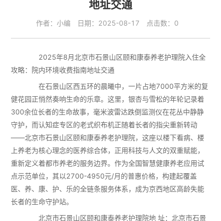
地址交通
作者：小编 日期：2025-08-17 点击数：0
2025年8月北京市石景山区颐和康泰养老护理院入住全
攻略：院内环境收费指南地址交通
在石景山区西五环的晨曦中，一片占地7000平方米的复
健花园正悄然奏响生命的乐章。这里，银杏与雪松的年轮记录着
300余位长者的生命故事，毫米波雷达跌倒监测仪在花丛中静静
守护，而认知症专区的老式织布机正随着长者的指尖重新转动
——北京市石景山区颐和康泰养老护理院，这座以楼下看病、楼
上养老为核心理念的医养综合体，正用科技与人文的双重赋能，
重新定义着都市养老的服务边界。作为全国智慧健康养老应用试
点示范单位，其以2700-4950元/月的普惠价格，构建起覆盖
医、养、康、护、乐的全链条服务体系，成为京西地区高龄失能
长者的生命守护站。
北京市石景山区颐和康泰养老护理院地 址：北京市石景