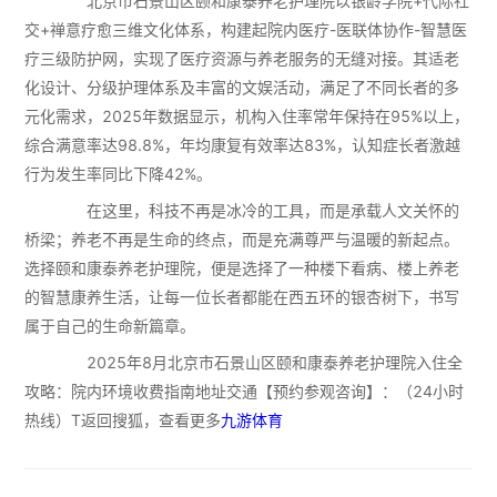
北京市石景山区颐和康泰养老护理院以银龄学院+代际社
交+禅意疗愈三维文化体系，构建起院内医疗-医联体协作-智慧医
疗三级防护网，实现了医疗资源与养老服务的无缝对接。其适老
化设计、分级护理体系及丰富的文娱活动，满足了不同长者的多
元化需求，2025年数据显示，机构入住率常年保持在95%以上，
综合满意率达98.8%，年均康复有效率达83%，认知症长者激越
行为发生率同比下降42%。
在这里，科技不再是冰冷的工具，而是承载人文关怀的
桥梁；养老不再是生命的终点，而是充满尊严与温暖的新起点。
选择颐和康泰养老护理院，便是选择了一种楼下看病、楼上养老
的智慧康养生活，让每一位长者都能在西五环的银杏树下，书写
属于自己的生命新篇章。
2025年8月北京市石景山区颐和康泰养老护理院入住全
攻略：院内环境收费指南地址交通【预约参观咨询】：（24小时
热线）T返回搜狐，查看更多
九游体育