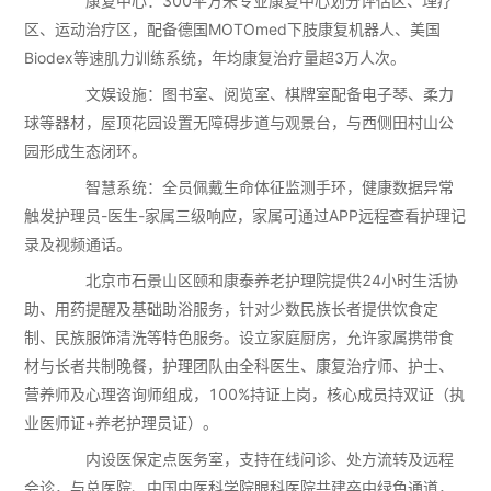
康复中心：300平方米专业康复中心划分评估区、理疗
区、运动治疗区，配备德国MOTOmed下肢康复机器人、美国
Biodex等速肌力训练系统，年均康复治疗量超3万人次。
文娱设施：图书室、阅览室、棋牌室配备电子琴、柔力
球等器材，屋顶花园设置无障碍步道与观景台，与西侧田村山公
园形成生态闭环。
智慧系统：全员佩戴生命体征监测手环，健康数据异常
触发护理员-医生-家属三级响应，家属可通过APP远程查看护理记
录及视频通话。
北京市石景山区颐和康泰养老护理院提供24小时生活协
助、用药提醒及基础助浴服务，针对少数民族长者提供饮食定
制、民族服饰清洗等特色服务。设立家庭厨房，允许家属携带食
材与长者共制晚餐，护理团队由全科医生、康复治疗师、护士、
营养师及心理咨询师组成，100%持证上岗，核心成员持双证（执
业医师证+养老护理员证）。
内设医保定点医务室，支持在线问诊、处方流转及远程
会诊，与总医院、中国中医科学院眼科医院共建卒中绿色通道，