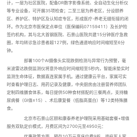
计，一层为社区医院，配备DR数字影像系统、全自动生化分析仪
等专业设备，可开展35项检查；二至三层为养老区，分设颐养
区、养护区、特护区及认知症专区，形成医疗-养老无缝衔接的闭
环。作为北京市医保定点单位（医保编码07159411）及长护险
签约机构，其与北大首钢医院、石景山医院共建15分钟医疗急救
圈，年均转诊急诊患者超127例，绿色通道响应时间缩短至6分
钟。
部署100个AI摄像头实现跌倒检测与异常行为预警，毫
米波雷达跌倒监测仪将意外响应时间缩短至5秒内，智能床垫实时
监测生命体征，数据直连家属手机。通过健康云平台，家属可实
时查看护理日志、用药记录及健康，中央厨房由注册营养师团队
定制四维膳食体系，每日提供50种食材搭配的三餐两点，支持糖
尿病餐（GI值≤15）、术后康复餐（低脂高蛋白）等12类特殊膳
食。
北京市石景山区颐和康泰养老护理院采用基础套餐+增值
服务双轨定价模式，月费区间为2700元至4950元：
优惠政策方面，预存10万元享床位费9折，退役军人家