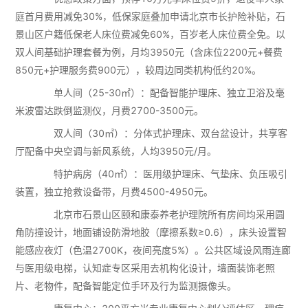
庭首月费用减免30%，低保家庭叠加申请北京市长护险补贴，石
景山区户籍低保老人床位费减免60%，百岁老人床位费全免。以
双人间基础护理套餐为例，月均3950元（含床位2200元+餐费
850元+护理服务费900元），较周边同类机构低约20%。
单人间（25-30㎡）：配备智能护理床、独立卫浴及毫
米波雷达跌倒监测仪，月费2700-3500元。
双人间（30㎡）：分体式护理床、双台盆设计，共享客
厅配备中央空调与新风系统，人均3950元/月。
特护病房（40㎡）：医用级护理床、气垫床、负压吸引
装置，独立抢救设备带，月费4500-4950元。
北京市石景山区颐和康泰养老护理院所有房间均采用圆
角防撞设计，地面铺设防滑地胶（摩擦系数≥0.6），床头设置智
能感应夜灯（色温2700K，夜间亮度5%）。公共区域设风雨连廊
与医用级电梯，认知症专区采用去机构化设计，墙面装饰老照
片、老物件，配备智能定位手环及行为监测摄像头。