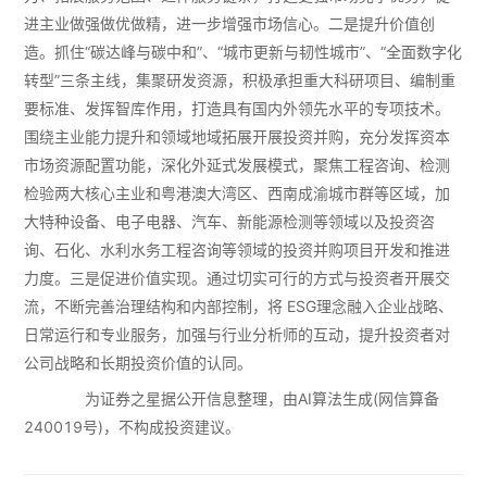
进主业做强做优做精，进一步增强市场信心。二是提升价值创
造。抓住“碳达峰与碳中和”、“城市更新与韧性城市”、“全面数字化
转型”三条主线，集聚研发资源，积极承担重大科研项目、编制重
要标准、发挥智库作用，打造具有国内外领先水平的专项技术。
围绕主业能力提升和领域地域拓展开展投资并购，充分发挥资本
市场资源配置功能，深化外延式发展模式，聚焦工程咨询、检测
检验两大核心主业和粤港澳大湾区、西南成渝城市群等区域，加
大特种设备、电子电器、汽车、新能源检测等领域以及投资咨
询、石化、水利水务工程咨询等领域的投资并购项目开发和推进
力度。三是促进价值实现。通过切实可行的方式与投资者开展交
流，不断完善治理结构和内部控制，将 ESG理念融入企业战略、
日常运行和专业服务，加强与行业分析师的互动，提升投资者对
公司战略和长期投资价值的认同。
为证券之星据公开信息整理，由AI算法生成(网信算备
240019号)，不构成投资建议。