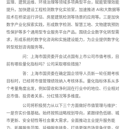
监理、建筑运维、环境治理等领域多项典型平台，赋能管理效能
提升。加快建设工程检测数字化实验室，加速推进 AI和大数据等
技术在桥梁运行评估、房屋建筑检测等场景的应用等。三是加快
数字产业化探索实践，形成数字检测、智慧工地、文物建筑预防
性保护等多个通用型专业服务平台产品。围绕企业数字化转型需
求，形成系统的数字化咨询和实施建设能力，为企业提供数字化
转型规划咨询服务等。
问：上海市国资委开会试点国有上市公司市值考核，目
前有哪些量化指标吗？公司采取哪些措施？
答：上海市国资委在确定国企领导人员新一轮任期考核
目标时，已经将市值管理绩效纳入考核体系。量化指标体系从多
个考量角度出发，例如营收和净利润在行业中的地位、行业相对
总市值、投资者关系、分红情况等多维度。
公司将积极努力从以下三个方面做好市值管理与维护：
一是夯实价值基础。始终按照战略规划导向，紧跟绿色低碳、城
市更新、安全韧性等社会重大需求，全面推动主业提升服务能
力、拓展服务范围、延伸服务链条，打造更强市场竞争优势，促