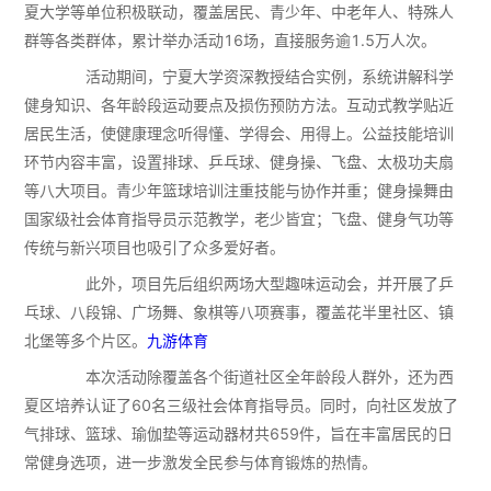
夏大学等单位积极联动，覆盖居民、青少年、中老年人、特殊人
群等各类群体，累计举办活动16场，直接服务逾1.5万人次。
活动期间，宁夏大学资深教授结合实例，系统讲解科学
健身知识、各年龄段运动要点及损伤预防方法。互动式教学贴近
居民生活，使健康理念听得懂、学得会、用得上。公益技能培训
环节内容丰富，设置排球、乒乓球、健身操、飞盘、太极功夫扇
等八大项目。青少年篮球培训注重技能与协作并重；健身操舞由
国家级社会体育指导员示范教学，老少皆宜；飞盘、健身气功等
传统与新兴项目也吸引了众多爱好者。
此外，项目先后组织两场大型趣味运动会，并开展了乒
乓球、八段锦、广场舞、象棋等八项赛事，覆盖花半里社区、镇
北堡等多个片区。
九游体育
本次活动除覆盖各个街道社区全年龄段人群外，还为西
夏区培养认证了60名三级社会体育指导员。同时，向社区发放了
气排球、篮球、瑜伽垫等运动器材共659件，旨在丰富居民的日
常健身选项，进一步激发全民参与体育锻炼的热情。