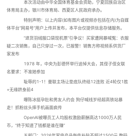
本次活动由中华全国体育基金会资助，宁夏回族自治区
体育局主办，银川市体育局、西夏区人民政府承办。
特别声明：以上内容(如有图片或视频亦包括在内)为自媒
体平台“网易号”用户上传并发布，本平台仅提供信息存储服务。
“退货羽绒服口袋现机票”引争议！买家遭网暴喊冤：衣服
疑二次销售，自己只穿过一次，已报警！销售方称视频系供货厂
家发布
1978 年，中央为彭德怀举行追悼大会，其侄子侄女联
名要求：不准她参加
耻辱的1-1！曼联主场让垫底队终结12连败 近4轮仅1胜
+无缘跻身前4
曝陈冰挺孕肚和男友人约会 狗仔喊线岁经超高铁站暴
走！抓粉丝头摔手机画面疯传
OpenAI被曝员工人均股权激励薪酬高达1000万人民
币，“终于知道了钱都是谁在赚”
五部门：2026年家电产品每件补贴不超过1500元 数码