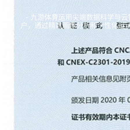
- 九游体育运用尖端数据科学与云
户，通过精准画像分析和个性化运动