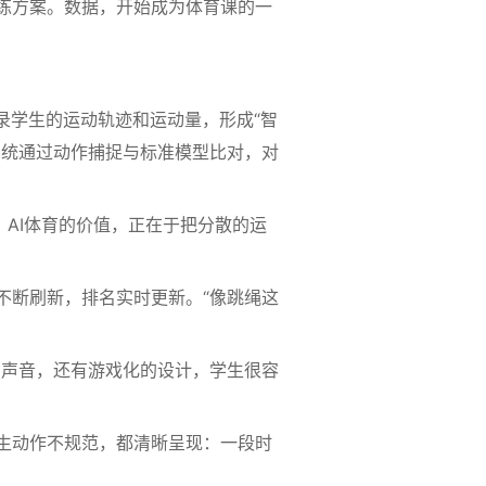
练方案。数据，开始成为体育课的一
学生的运动轨迹和运动量，形成“智
系统通过动作捕捉与标准模型比对，对
AI体育的价值，正在于把分散的运
断刷新，排名实时更新。“像跳绳这
声音，还有游戏化的设计，学生很容
生动作不规范，都清晰呈现：一段时