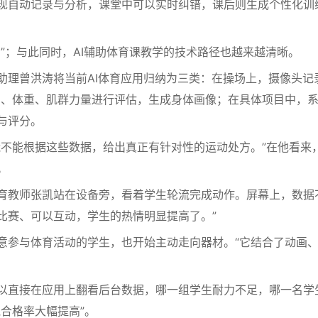
现自动记录与分析，课堂中可以实时纠错，课后则生成个性化训
；与此同时，AI辅助体育课教学的技术路径也越来越清晰。
曾洪涛将当前AI体育应用归纳为三类：在操场上，摄像头记录
高、体重、肌群力量进行评估，生成身体画像；在具体项目中，
与评分。
能根据这些数据，给出真正有针对性的运动处方。”在他看来，
。
教师张凯站在设备旁，看着学生轮流完成动作。屏幕上，数据不
比赛、可以互动，学生的热情明显提高了。”
参与体育活动的学生，也开始主动走向器材。“它结合了动画、
直接在应用上翻看后台数据，哪一组学生耐力不足，哪一名学
合格率大幅提高”。