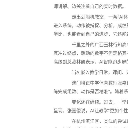
师讲解、边关注着自己的实时数据。
走出划船机教室，一条“AI体
进入系统，动作被捕捉、分析，成绩
学比，也能看到自己的进步，它还能告
千里之外的广西玉林行知高中，
其冲过终点，跳动的数字不但定格其
高级副总裁林凯表示，AI智能跑步屏
当AI嵌入教学日常，课间、课
澳门培正中学体育教师张嘉俊回
练完成组数、动作是否精准”。随着
变化还在继续。过去，一堂课
呈现。张嘉俊说，AI让教学“更加个
在杭州滨江区，类似的尝试已走