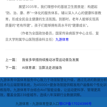
展望2035年，我们理想中的基层卫生图景是：构建起
“防、治、康、养”一体化的服务体系，辅以深入人心的健康科普教
育，形成全民自主健康的生活氛围。到那时，老年人能够实现高
质量的“老有所健”，孩子们能够拥有高水平的“健康成长”。
（作者为全国政协委员，国家传染病医学中心主任、复
旦大学附属华山医院感染科主任）
九游体育
上一篇：
我省多举措持续推动冰雪运动普及发展
下一篇：
AI体育课：当算法走进操场
九游体育中国体育服务中心致力于场馆智慧化升级，通过先进的数据分析
技术与云端管理系统，为45000+健身场馆提供精准用户画像和个性化训
练指导。九游体育平台结合AIoT智能设备，让运动更科学、管理更高
效，覆盖全国239座城市，连续八年深耕行业数据洞察。
九游体育 - 九游体育登录入口
鄂ICP备17024396号