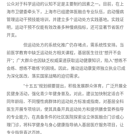
公众对于科学运动的认知不足是主要制约因素之一。目前，在上
海市卫健委牵头下，上海市已组建体医融合专业队伍，启动慢病
管理运动干预技能培训，并建立多个运动处方实践基地。实践证
明，运动干预不仅能有效改善多种慢病指标，还可显著节省医疗
开支。
但运动处方的系统化推广仍存堵点，需系统性安排。当
前医学教育中缺乏运动处方相关课程，基层医生往往“想开不会
开”；广大群众也因缺乏权威渠道获取运动健康知识，陷入“想练不
会练、想练不敢练”的困境。因此，推动运动康复师独立执业已成
为深化医改、落实国家战略的迫切需求。
“十五五”规划纲要提出，积极发展群众体育，广泛开展全
民健身活动，强化青少年健身普及。对此，建议加快制定适合不
同年龄段、不同慢性病群体的运动处方标准或指南，对基层全科
医生开展专项培训，使其具备开具运动处方和提供膳食营养指导
的专业能力，在具备条件的社区医院探索设立体医融合门诊或心
理门诊，将科学健身与身心健康指导纳入基层医疗服务项目，让
专业指导直达百姓。