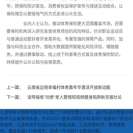
华，把保险知识普及、消费者权益保护宣传与球迷互动结合，让
保险理念以更接地气的方式走进公众生活。
业内人士认为，推动体育保险更大范围覆盖市场，还需
要保险机构深入研究各类体育项目的风险特征，针对职业运动员
与普通运动爱好者开发差异化、专属性强的保障产品。同时，加
强与科技企业合作，借助大数据提供智能化风险评估、理赔服
务，并通过赛事联动、线上线下科普等方式普及体育保险知识，
持续提升公众认知与投保意愿。
上一篇：
云南省边境幸福村体育嘉年华激活开放新动能
下一篇：
误导锻炼“坑惨”老人警惕短视频健身陷阱新京报社论
九游体育中国体育服务中心致力于场馆智慧化升级，通过先进的数据分析
技术与云端管理系统，为45000+健身场馆提供精准用户画像和个性化训
练指导。九游体育平台结合AIoT智能设备，让运动更科学、管理更高
效，覆盖全国239座城市，连续八年深耕行业数据洞察。