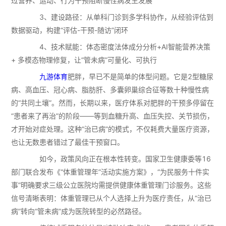
过营养、运动、行为干预阻断慢性病发生发展
3、建设路径：从单科门诊到多学科协作，从经验评估到
数据驱动，构建“评估-干预-随访”闭环
4、技术赋能：体态密度法体成分分析+AI智能营养决策
+ 多模态物理修复，让“管未病”可量化、可执行
九游体育
肥胖，早已不是简单的体型问题。它是2型糖尿
病、高血压、冠心病、脂肪肝、多囊卵巢综合征等数十种慢性病
的“共同土壤”。然而，长期以来，医疗体系对肥胖的干预多停留在
“患者来了再治”的阶段——等到血糖升高、血压失控、关节损伤，
才开始对症处理。这种“治已病”的模式，不仅耗费大量医疗资源，
也让无数患者错过了最佳干预窗口。
如今，政策风向正在根本性转变。国家卫生健康委等16
部门联合发布《“体重管理年”活动实施方案》，“为民服务十件实
事”明确要求三级公立医院均需提供健康体重管理门诊服务。这些
信号清晰表明：体重管理已从个人选择上升为医疗责任，从“治已
病”转向“管未病”成为医院转型的必然路径。