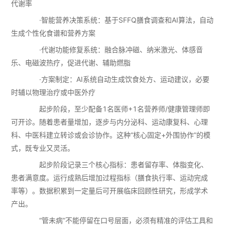
代谢率
·智能营养决策系统：基于SFFQ膳食调查和AI算法，自动
生成个性化食谱和营养方案
·代谢功能修复系统：融合脉冲磁、纳米激光、体感音
乐、电磁波热疗，促进代谢、辅助燃脂
·方案制定：AI系统自动生成饮食处方、运动建议，必要
时辅以物理治疗或中医外疗
起步阶段，至少配备1名医师+1名营养师/健康管理师即
可开诊。随着患者量增加，逐步与内分泌科、运动康复科、心理
科、中医科建立转诊或会诊协作。这种“核心固定+外围协作”的模
式，既专业又灵活。
起步阶段记录三个核心指标：患者留存率、体脂变化、
患者满意度。运行成熟后增加过程指标（膳食执行率、运动完成
率等）。数据积累到一定量后可开展临床回顾性研究，形成学术
产出。
“管未病”不能停留在口号层面，必须有精准的评估工具和