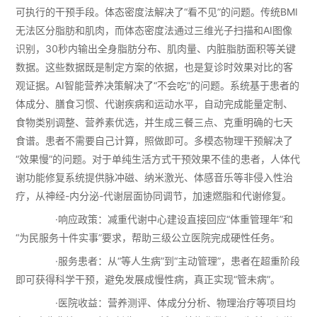
可执行的干预手段。体态密度法解决了“看不见”的问题。传统BMI
无法区分脂肪和肌肉，而体态密度法通过三维光子扫描和AI图像
识别，30秒内输出全身脂肪分布、肌肉量、内脏脂肪面积等关键
数据。这些数据既是制定方案的依据，也是复诊时效果对比的客
观证据。AI智能营养决策解决了“不会吃”的问题。系统基于患者的
体成分、膳食习惯、代谢疾病和运动水平，自动完成能量定制、
食物类别调整、营养素优选，并生成三餐三点、克重明确的七天
食谱。患者不需要自己计算，照做即可。多模态物理干预解决了
“效果慢”的问题。对于单纯生活方式干预效果不佳的患者，人体代
谢功能修复系统提供脉冲磁、纳米激光、体感音乐等非侵入性治
疗，从神经-内分泌-代谢层面协同调节，加速燃脂和代谢修复。
·响应政策：减重代谢中心建设直接回应“体重管理年”和
“为民服务十件实事”要求，帮助三级公立医院完成硬性任务。
·服务患者：从“等人生病”到“主动管理”，患者在超重阶段
即可获得科学干预，避免发展成慢性病，真正实现“管未病”。
·医院收益：营养测评、体成分分析、物理治疗等项目均