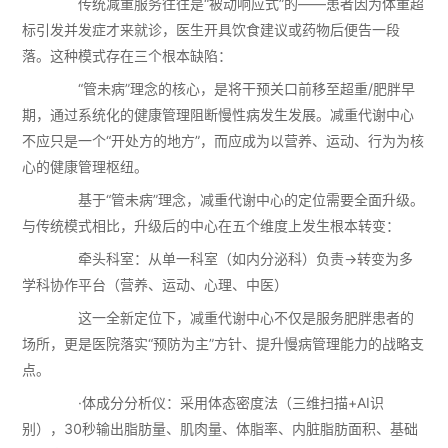
传统减重服务往往是“被动响应式”的——患者因为体重超
标引发并发症才来就诊，医生开具饮食建议或药物后便告一段
落。这种模式存在三个根本缺陷：
“管未病”理念的核心，是将干预关口前移至超重/肥胖早
期，通过系统化的健康管理阻断慢性病发生发展。减重代谢中心
不应只是一个“开处方的地方”，而应成为以营养、运动、行为为核
心的健康管理枢纽。
基于“管未病”理念，减重代谢中心的定位需要全面升级。
与传统模式相比，升级后的中心在五个维度上发生根本转变：
牵头科室：从单一科室（如内分泌科）负责→转变为多
学科协作平台（营养、运动、心理、中医）
这一全新定位下，减重代谢中心不仅是服务肥胖患者的
场所，更是医院落实“预防为主”方针、提升慢病管理能力的战略支
点。
·体成分分析仪：采用体态密度法（三维扫描+AI识
别），30秒输出脂肪量、肌肉量、体脂率、内脏脂肪面积、基础