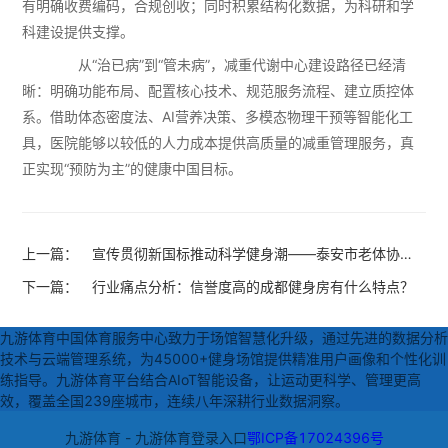
有明确收费编码，合规创收；同时积累结构化数据，为科研和学
科建设提供支撑。
从“治已病”到“管未病”，减重代谢中心建设路径已经清
晰：明确功能布局、配置核心技术、规范服务流程、建立质控体
系。借助体态密度法、AI营养决策、多模态物理干预等智能化工
具，医院能够以较低的人力成本提供高质量的减重管理服务，真
正实现“预防为主”的健康中国目标。
上一篇：
宣传贯彻新国标推动科学健身潮——泰安市老体协运
动养生专委会到
下一篇：
行业痛点分析：信誉度高的成都健身房有什么特点？
九游体育中国体育服务中心致力于场馆智慧化升级，通过先进的数据分析
技术与云端管理系统，为45000+健身场馆提供精准用户画像和个性化训
练指导。九游体育平台结合AIoT智能设备，让运动更科学、管理更高
效，覆盖全国239座城市，连续八年深耕行业数据洞察。
九游体育 - 九游体育登录入口
鄂ICP备17024396号