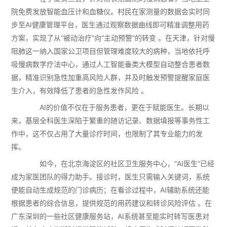
院免费发放智能血压计和血糖仪。村民在家测量的数据会实时同
步至AI健康管理平台，医生通过观察数据曲线即可精准调整用药
方案，实现了从“被动治疗”向“主动预警”的转变 。在天津，针对慢
阻肺这一纳入国家公卫项目但管理难度较大的病种，当地依托呼
吸慢病数字疗法中心，通过人工智能垂类大模型自动整合患者数
据，精准识别急性加重高风险人群，并及时触发预警提醒家庭医
生介入，有效降低了患者的急性发作风险 。
AI的价值不仅在于服务患者，更在于赋能医生。长期以
来，基层全科医生深陷于繁重的随访记录、数据填报等事务性工
作中，这不仅占用了大量诊疗时间，也限制了其专业能力的发
挥。
如今，在北京海淀区的社区卫生服务中心，“AI医生”已经
成为家医团队的得力助手。接诊时，医生只需输入关键词，系统
便能自动生成规范的门诊病历；在看诊过程中，AI辅助系统还能
根据患者的综合信息，提供规范的用药建议和转诊风险评估 。在
广东深圳的一些社区健康服务站，AI系统甚至能实时转写医患对