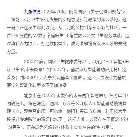
九游体育
2026年以来，随着国家《关于促进和规范“人
工智能+医疗卫生”应用发展的实施意见》等政策的深入落地，这
一局面正在发生深刻改变。从西北的乡村到东部沿海的社区，一
位不知疲倦的“AI数字家庭医生”正悄然融入公共卫生服务体系，通
过填补人力缺口、打通数据壁垒，成为破解慢病管理困境的关键
力量。
2025年底，国家卫生健康委等部门明确了“人工智能+医
疗卫生”的未来图景：到2027年，基层诊疗智能辅助应用将广泛
普及；到2030年，力争实现基本全覆盖 。这一顶层设计为基层
医疗的智能化转型按下了加速键。
北京市在2025年末发布的未来两年智慧医疗“任务单”中
明确提出，将在海淀、通州、顺义等区开展人工智能辅助慢病管
理试点，聚焦高血压、冠心病、慢阻肺等重点疾病，利用技术手
段提升慢病防治的精细化水平 。这标志着，曾经存在于概念中的
“AI医生”，正在成为分级诊疗体系中实实在在的“生力军”。