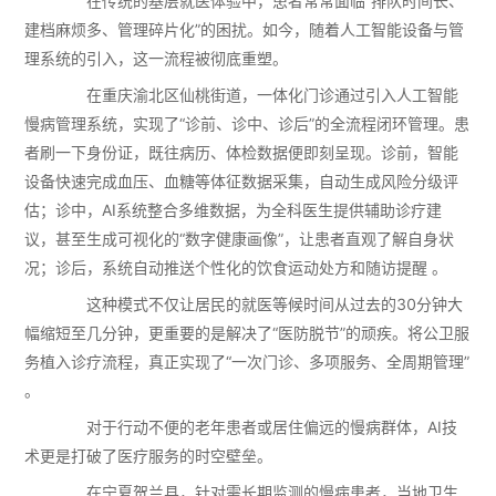
在传统的基层就医体验中，患者常常面临“排队时间长、
建档麻烦多、管理碎片化”的困扰。如今，随着人工智能设备与管
理系统的引入，这一流程被彻底重塑。
在重庆渝北区仙桃街道，一体化门诊通过引入人工智能
慢病管理系统，实现了“诊前、诊中、诊后”的全流程闭环管理。患
者刷一下身份证，既往病历、体检数据便即刻呈现。诊前，智能
设备快速完成血压、血糖等体征数据采集，自动生成风险分级评
估；诊中，AI系统整合多维数据，为全科医生提供辅助诊疗建
议，甚至生成可视化的“数字健康画像”，让患者直观了解自身状
况；诊后，系统自动推送个性化的饮食运动处方和随访提醒 。
这种模式不仅让居民的就医等候时间从过去的30分钟大
幅缩短至几分钟，更重要的是解决了“医防脱节”的顽疾。将公卫服
务植入诊疗流程，真正实现了“一次门诊、多项服务、全周期管理”
。
对于行动不便的老年患者或居住偏远的慢病群体，AI技
术更是打破了医疗服务的时空壁垒。
在宁夏贺兰县，针对需长期监测的慢病患者，当地卫生