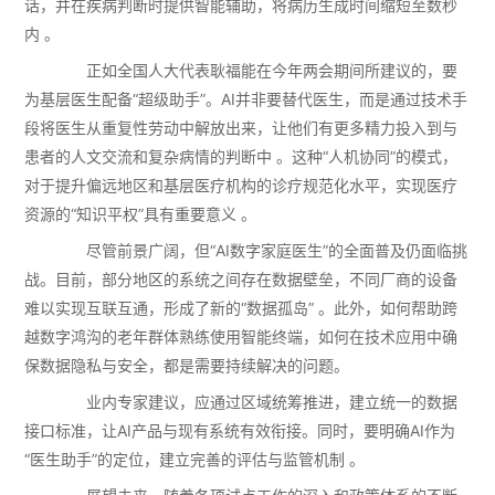
话，并在疾病判断时提供智能辅助，将病历生成时间缩短至数秒
内 。
正如全国人大代表耿福能在今年两会期间所建议的，要
为基层医生配备“超级助手”。AI并非要替代医生，而是通过技术手
段将医生从重复性劳动中解放出来，让他们有更多精力投入到与
患者的人文交流和复杂病情的判断中 。这种“人机协同”的模式，
对于提升偏远地区和基层医疗机构的诊疗规范化水平，实现医疗
资源的“知识平权”具有重要意义 。
尽管前景广阔，但“AI数字家庭医生”的全面普及仍面临挑
战。目前，部分地区的系统之间存在数据壁垒，不同厂商的设备
难以实现互联互通，形成了新的“数据孤岛” 。此外，如何帮助跨
越数字鸿沟的老年群体熟练使用智能终端，如何在技术应用中确
保数据隐私与安全，都是需要持续解决的问题。
业内专家建议，应通过区域统筹推进，建立统一的数据
接口标准，让AI产品与现有系统有效衔接。同时，要明确AI作为
“医生助手”的定位，建立完善的评估与监管机制 。