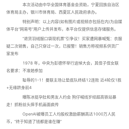
本次活动由中华全国体育基金会资助，宁夏回族自治区
体育局主办，银川市体育局、西夏区人民政府承办。
特别声明：以上内容(如有图片或视频亦包括在内)为自媒
体平台“网易号”用户上传并发布，本平台仅提供信息存储服务。
“退货羽绒服口袋现机票”引争议！买家遭网暴喊冤：衣服
疑二次销售，自己只穿过一次，已报警！销售方称视频系供货厂
家发布
1978 年，中央为彭德怀举行追悼大会，其侄子侄女联
名要求：不准她参加
耻辱的1-1！曼联主场让垫底队终结12连败 近4轮仅1胜
+无缘跻身前4
曝陈冰挺孕肚和男友人约会 狗仔喊线岁经超高铁站暴
走！抓粉丝头摔手机画面疯传
OpenAI被曝员工人均股权激励薪酬高达1000万人民
币，“终于知道了钱都是谁在赚”