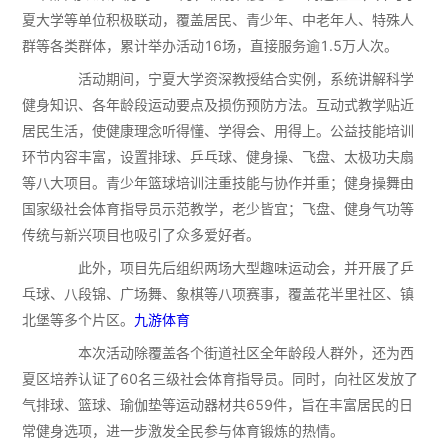
夏大学等单位积极联动，覆盖居民、青少年、中老年人、特殊人
群等各类群体，累计举办活动16场，直接服务逾1.5万人次。
活动期间，宁夏大学资深教授结合实例，系统讲解科学
健身知识、各年龄段运动要点及损伤预防方法。互动式教学贴近
居民生活，使健康理念听得懂、学得会、用得上。公益技能培训
环节内容丰富，设置排球、乒乓球、健身操、飞盘、太极功夫扇
等八大项目。青少年篮球培训注重技能与协作并重；健身操舞由
国家级社会体育指导员示范教学，老少皆宜；飞盘、健身气功等
传统与新兴项目也吸引了众多爱好者。
此外，项目先后组织两场大型趣味运动会，并开展了乒
乓球、八段锦、广场舞、象棋等八项赛事，覆盖花半里社区、镇
北堡等多个片区。
九游体育
本次活动除覆盖各个街道社区全年龄段人群外，还为西
夏区培养认证了60名三级社会体育指导员。同时，向社区发放了
气排球、篮球、瑜伽垫等运动器材共659件，旨在丰富居民的日
常健身选项，进一步激发全民参与体育锻炼的热情。