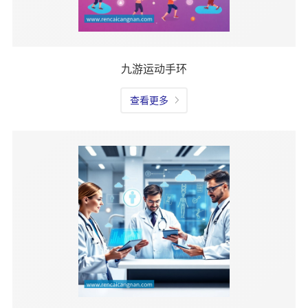
九游运动手环
查看更多