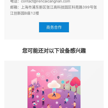
电话：contact@rencaicangnan.com
邮箱：上海市浦东新区张江高科技园区科苑路399号张
江创新园B座12楼
商务合作
您可能还对以下设备感兴趣