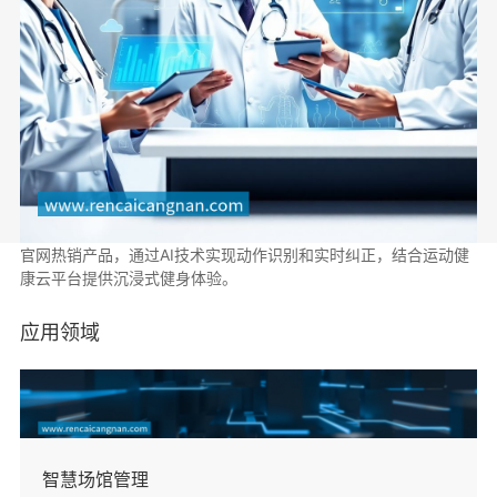
官网热销产品，通过AI技术实现动作识别和实时纠正，结合运动健
康云平台提供沉浸式健身体验。
应用领域
智慧场馆管理