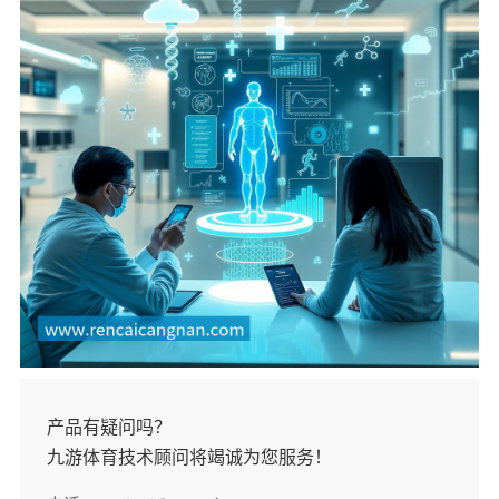
产品有疑问吗？
九游体育技术顾问将竭诚为您服务！