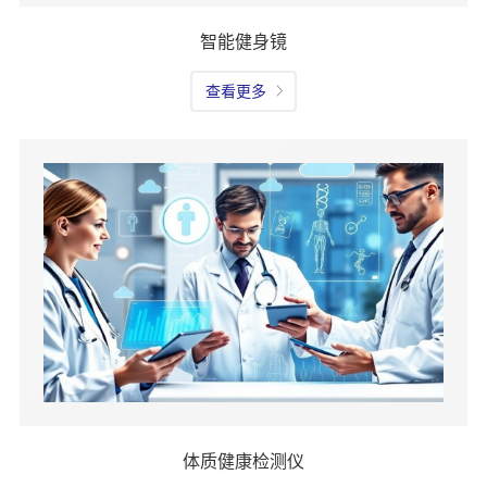
智能健身镜
查看更多
体质健康检测仪