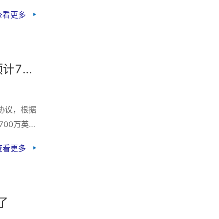
查看更多
记者：费内巴切仍在和曼城谈阿克转会费，预计700万+150万镑
协议，根据
00万英
查看更多
了