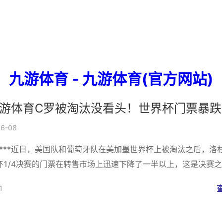
九游体育 - 九游体育(官方网站)
6-08
*****近日，美国队和葡萄牙队在美加墨世界杯上被淘汰之后，洛
杯1/4决赛的门票在转售市场上迅速下降了一半以上，这是决赛
票价格的最新一次下调。数据显示，截至北京时间7月8日，即将
1