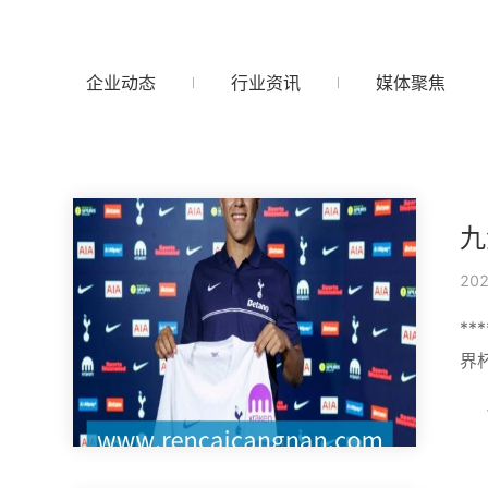
企业动态
行业资讯
媒体聚焦
202
*
界
门