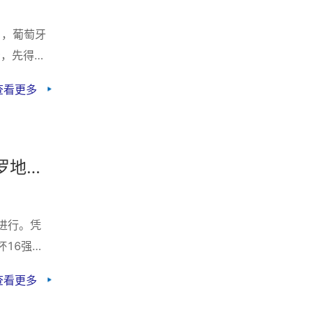
日，葡萄牙
示，先得问
定
查看更多
九游体育C罗淘汰赛首球！葡萄牙2:1绝杀克罗地亚晋级16强，联想AI记录世界杯经典瞬间
续进行。凭
杯16强。
查看更多