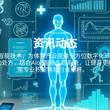
资讯动态
智能技术，为体育产业提供全方位数字化转
处方，结合AIoT智能生态系统，让健身更
年专业积淀铸就行业标杆。 -