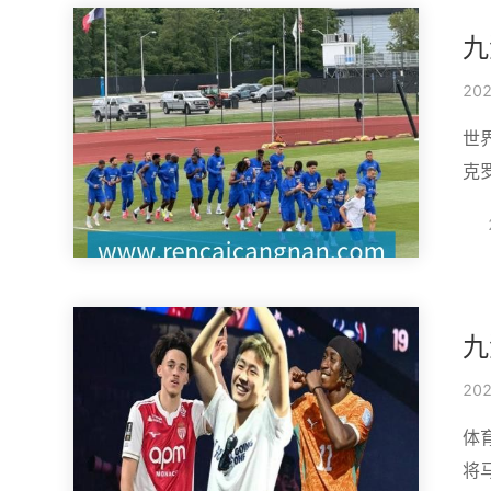
202
世
克
佳
202
体
将