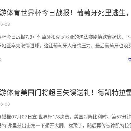
6-08
界杯今日战报7.3）葡萄牙和克罗地亚的淘汰赛剧情跌宕起伏，
罗地亚率先取得进球，这让葡萄牙人倍感压力，最后葡萄牙也浪
的机会，但是通过角球造成对手禁区犯规，C罗主罚点球一蹴而
2
6-08
育播报07月07日宣 世界杯1/8决赛，美国对阵比利时。第57分
马特·弗里兹出击第一下想开大脚，犹豫了，随后再传被德凯特拉