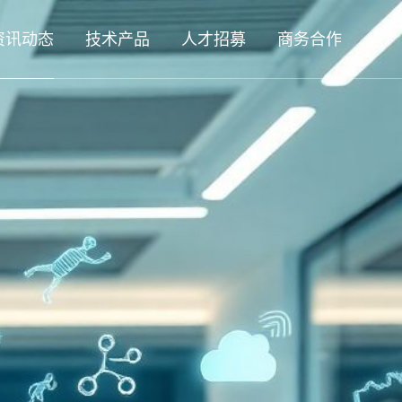
资讯动态
技术产品
人才招募
商务合作