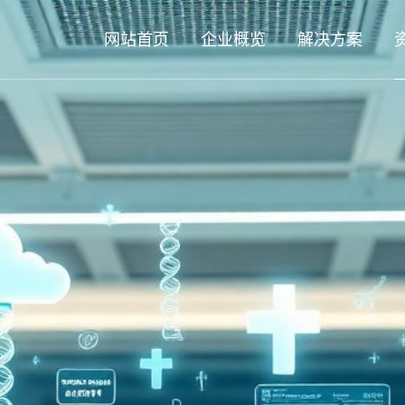
网站首页
企业概览
解决方案